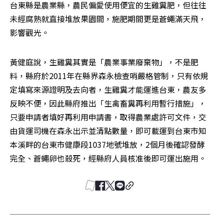
台東縣是農業縣，農民偏愛使用便宜的生雞糞肥，但往往
未經腐熟就直接堆放果園間，施肥期間更是蒼蠅滿天飛，
影響觀光。
黃健庭說，生雞糞其實是「農業事業廢棄物」，不是肥
料，縣府於2011年在縣界森永檢查哨嚴格管制，只有依規
定填寫來源證明及去向者，生雞糞才能運進台東，農友多
反映不便，因此縣府推出「生禽畜糞再利用暫行措施」，
只要申請者填好再利用申請書，取得農業處許可文件，交
由貨運司機在森永出示並清點數量，即可載運到台東市知
本溪畔的台東市健康段1037地號堆放，2個月後確認發酵
完全、蒼蠅卵也殺死，經縣府人員核准後即可運出施用。