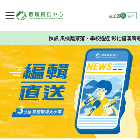
電子報
登入
快訊
風機離聚落、學校過近 彰化福漢風電