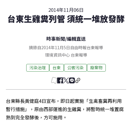
2014年11月06日
台東生雞糞列管 須統一堆放發酵
時事新聞
/
編輯直送
摘錄自2014年11月5日自由時報台東報導
環境資訊中心
台東
報導
污染治理
台東
公害污染
廢棄物
台東縣長黃健庭4日宣布，即日起實施「生禽畜糞再利用
暫行措施」，原由西部運進的生雞糞，將暫時統一堆置腐
熟到完全發酵後，方可施用。