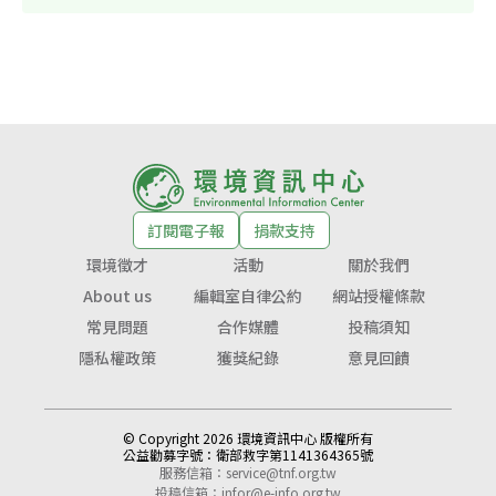
訂閱電子報
捐款支持
環境徵才
活動
關於我們
About us
編輯室自律公約
網站授權條款
常見問題
合作媒體
投稿須知
隱私權政策
獲獎紀錄
意見回饋
© Copyright 2026 環境資訊中心 版權所有
公益勸募字號：
衛部救字第1141364365號
服務信箱：
service@tnf.org.tw
投稿信箱：
infor@e-info.org.tw