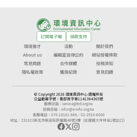
訂閱電子報
捐款支持
環境徵才
活動
關於我們
About us
編輯室自律公約
網站授權條款
常見問題
合作媒體
投稿須知
隱私權政策
獲獎紀錄
意見回饋
© Copyright 2026 環境資訊中心 版權所有
公益勸募字號：
衛部救字第1141364365號
服務信箱：
service@tnf.org.tw
投稿信箱：
infor@e-info.org.tw
客服電話：070-10101-666／02-2910-6000
地址：231023新北市新店區民權路48號3樓（近捷運大坪林站1號出口）