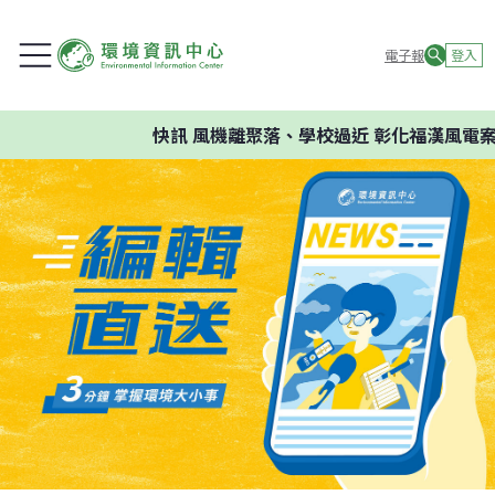
電子報
登入
快訊
風機離聚落、學校過近 彰化福漢風電案