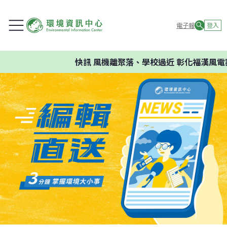
電子報
登入
快訊
風機離聚落、學校過近 彰化福漢風電