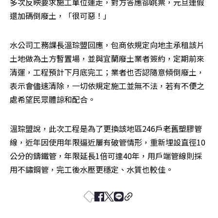
多次反映要求施工單位運走，對方答應卻跳票，元旦連假
還加碼倒廢土，「很可惡！」
水公司工務課長溫琮盟回應，包商依規定向地主承租該片
土地做為土方暫置場，並與宜蘭廢土業者簽約，定期前來
清運，工程預計下月底完工；業者也否認隨意傾倒廢土，
表示會儘速清除，一切依規定施工並無不法，若有不便之
處希望民眾體諒和配合。
溫琮盟說，此次工程是為了更換該地區246戶老舊塑膠管
線，近年因使用年限逼近屢有破管情形，重新埋設直徑10
公分的鑄鐵管，年限延長1倍可達40年，用戶端管線則採
用不鏽鋼管，完工後水壓更穩定、水質也較佳。