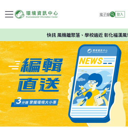
電子報
登入
快訊
風機離聚落、學校過近 彰化福漢風