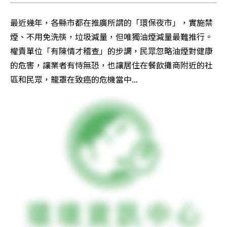
最近幾年，各縣市都在推廣所謂的「環保夜市」，實施禁
煙、不用免洗筷，垃圾減量，但唯獨油煙減量最難推行。
權責單位「有陳情才稽查」的步調，民眾忽略油煙對健康
的危害，讓業者有恃無恐，也讓居住在餐飲攤商附近的社
區和民眾，籠罩在致癌的危機當中...