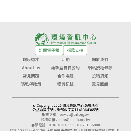
訂閱電子報
捐款支持
環境徵才
活動
關於我們
About us
編輯室自律公約
網站授權條款
常見問題
合作媒體
投稿須知
隱私權政策
獲獎紀錄
意見回饋
© Copyright 2026 環境資訊中心 版權所有
公益勸募字號：
衛部救字第1141364365號
服務信箱：
service@tnf.org.tw
投稿信箱：
infor@e-info.org.tw
客服電話：070-10101-666／02-2910-6000
地址：231023新北市新店區民權路48號3樓（近捷運大坪林站1號出口）