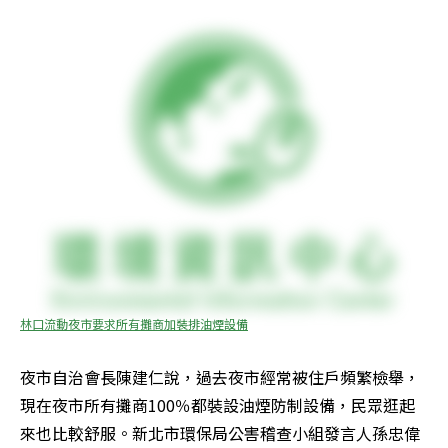
林口流動夜市要求所有攤商加裝排油煙設備
夜市自治會長陳建仁說，過去夜市經常被住戶頻繁檢舉，
現在夜市所有攤商100％都裝設油煙防制設備，民眾逛起
來也比較舒服。新北市環保局公害稽查小組發言人孫忠偉