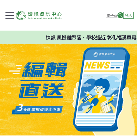
電子報
登入
快訊
風機離聚落、學校過近 彰化福漢風電