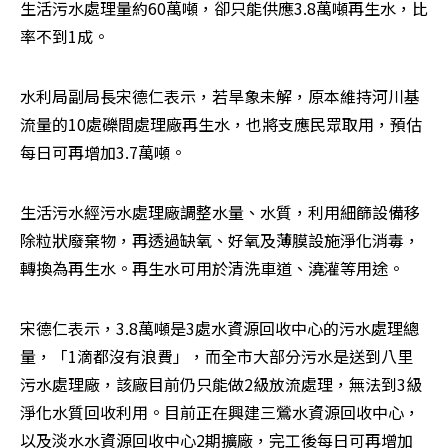
生活污水處理量約60萬噸，卻只能供應3.8萬噸再生水，比
率不到1成。
水利局副局長宋德仁表示，若旱象未解，原本維持河川基
流量的10處礫間處理廠再生水，也將支應民眾取用，預估
每日可再增加3.7萬噸。
生活污水經污水處理廠調整水量、水質，利用細篩設備移
除粒狀廢棄物，再透過缺氧、好氧及薄膜設施淨化消毒，
轉換為再生水。再生水可用於清洗車道、澆灌等用途。
宋德仁表示，3.8萬噸是3處水資源回收中心的污水處理總
量，「1滴都沒有浪費」，而全市大部分污水是送到八里
污水處理廠，該廠目前仍只能做2級放流處理，無法到3級
淨化水質回收利用。目前正在興建三鶯水資源回收中心，
以及淡水水資源回收中心2期擴廠，完工後每日可再增加