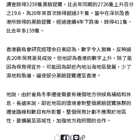
調查錄得3259隻黑臉琵鷺，比去年同期的2726隻上升百分
之19.6，為20年來首次錄得超過3千隻。當中在深圳及香
港所錄得的黑臉琵鷺，經過連續4年下跌後，錄得411隻，
比去年多159隻。
香港觀鳥會研究經理余日東認為，數字令人鼓舞，反映過
去20年保育漸見成效。但他認為香港的數字上升，除了是
因為保育得宜外，可能因為鄰近內地沿海地區發展，少了
濕地和魚塘，逼使部分黑臉琵鷺遷至香港。
他說，由於雀鳥冬季遷徙需要有幾個地方供候鳥補給和休
息，長遠來說，鄰近地區的環境會對整個黑臉琵鷺族群的
遷徙路線和數目有所影響，整個保育計劃不應限於地區
性，要擴展至區域性，加強地方政府間的合作。