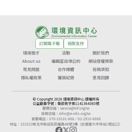
訂閱電子報
捐款支持
環境徵才
活動
關於我們
About us
編輯室自律公約
網站授權條款
常見問題
合作媒體
投稿須知
隱私權政策
獲獎紀錄
意見回饋
© Copyright 2026 環境資訊中心 版權所有
公益勸募字號：
衛部救字第1141364365號
服務信箱：
service@tnf.org.tw
投稿信箱：
infor@e-info.org.tw
客服電話：070-10101-666／02-2910-6000
地址：231023新北市新店區民權路48號3樓（近捷運大坪林站1號出口）