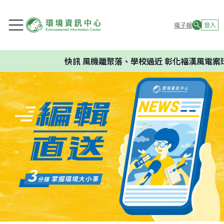
電子報
登入
快訊
風機離聚落、學校過近 彰化福漢風電案環