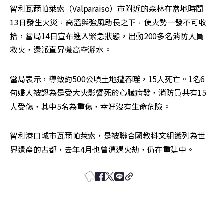
智利瓦爾帕萊索（Valparaiso）市附近的森林在當地時間
13日發生火災，高溫與強風助長之下，使火勢一發不可收
拾，當局14日宣布進入緊急狀態，出動200多名消防人員
救火，還派直昇機高空灑水。
當局表示，導致約500公頃土地遭吞噬，15人死亡。1名6
旬婦人被認為是受大火影響死於心臟病發，消防員共有15
人受傷，其中5名為重傷，幸好沒有生命危險。
智利港口城市瓦爾帕萊索，是被聯合國教科文組織列為世
界遺產的古都，去年4月也曾遭遇火劫，仍在重建中。