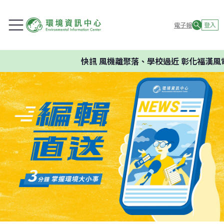
電子報
登入
快訊
風機離聚落、學校過近 彰化福漢風