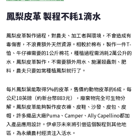
鳳梨皮革 製程不耗1滴水
鳳梨皮革製作過程，對農夫、加工者與環境，不會造成有
毒傷害，不浪費額外天然資源。相較於棉布，製作一件T-
恤、牛仔褲需要的1公斤棉花，種植過程需消耗2萬公升的
水，鳳梨皮革製作，不需要額外用水、施灑殺蟲劑、肥
料，農夫只要如常種植鳳梨就行了。
每片鳳梨葉能取得5%的皮革，售價約動物皮革的6成，每
公尺18英鎊（約新台幣883元），廢棄物完全可生物分
解。鳳梨皮革能夠製作皮衣褲、皮鞋、沙發、皮包、皮
帽，許多織品大廠Puma、Camper、Ally Capellino都加
入產品應用設計。伊卓莎未來將引借這個製程到其他地
區，為永續農村經濟注入活水。