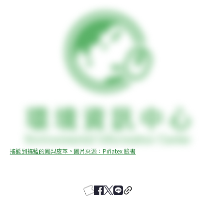
搖籃到搖籃的鳳梨皮革。圖片來源：Piñatex 臉書