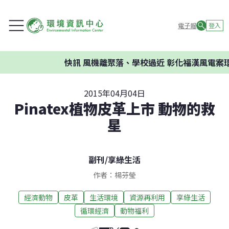
電子報
登入
快訊
風機離聚落、學校過近 彰化福漢風電案環委
2015年04月04日
Pinatex植物皮革上市 動物的救
星
副刊
/
享綠生活
作者：楊芬瑩
經濟動物
皮革
生活環境
資源再利用
享綠生活
循環經濟
動物福利