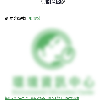
※ 本文轉載自
風傳媒
與真皮幾乎無異的「鳳梨皮製品」 圖片來源：Piñatex 臉書