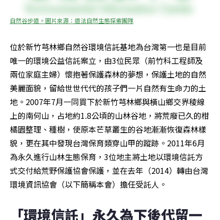
自然谷步道。圖片來源：道法自然生態探索團隊
位於新竹芎林鄉自然谷環境信託基地為台灣第一也是目前
唯一的環境公益信託案立，由3位民眾（前竹科工程師及
兩位家庭主婦）懷抱著保護森林的夢想，保護土地的自然
美麗面貌，留給世世代代的孩子們一片自然有生命力的土
地。2007年7月一同買下於新竹芎林鄉與橫山鄉交界稜線
上的南何山，占地約1.8公頃的山林谷地，將荒廢已久的柑
橘園整理、種樹，使原本芒草叢生的谷地漸漸恢復森林樣
貌，更在其中發現台灣保育類穿山甲的蹤跡。2011年6月
為永久進行山林生態保育，3位地主將土地以環境信託方
式交付給荒野保護協會保護，並在去年（2014）轉由台灣
環境資訊協會（以下簡稱本會）擔任受託人。
「環境信託」永久為下後代留一