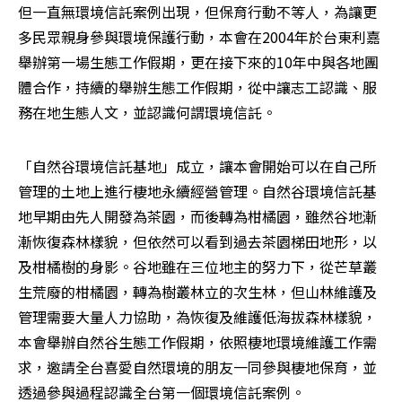
但一直無環境信託案例出現，但保育行動不等人，為讓更
多民眾親身參與環境保護行動，本會在2004年於台東利嘉
舉辦第一場生態工作假期，更在接下來的10年中與各地團
體合作，持續的舉辦生態工作假期，從中讓志工認識、服
務在地生態人文，並認識何謂環境信託。
「自然谷環境信託基地」成立，讓本會開始可以在自己所
管理的土地上進行棲地永續經營管理。自然谷環境信託基
地早期由先人開發為茶園，而後轉為柑橘園，雖然谷地漸
漸恢復森林樣貌，但依然可以看到過去茶園梯田地形，以
及柑橘樹的身影。谷地雖在三位地主的努力下，從芒草叢
生荒廢的柑橘園，轉為樹叢林立的次生林，但山林維護及
管理需要大量人力協助，為恢復及維護低海拔森林樣貌，
本會舉辦自然谷生態工作假期，依照棲地環境維護工作需
求，邀請全台喜愛自然環境的朋友一同參與棲地保育，並
透過參與過程認識全台第一個環境信託案例。