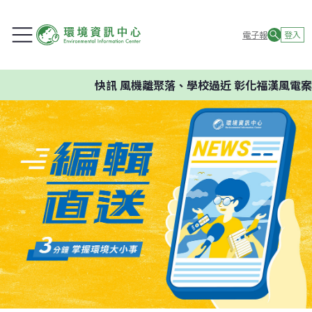
電子報
登入
快訊
風機離聚落、學校過近 彰化福漢風電案