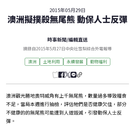
2015年05月29日
澳洲擬撲殺無尾熊 動保人士反彈
時事新聞
/
編輯直送
摘錄自2015年5月27日中央社雪梨綜合外電報導
澳洲
土地利用
永續發展
動物福利
澳洲觀光勝地奧特威角有上千無尾熊，數量過多導致糧食
不足，當局本週進行抽檢，評估牠們是否健康欠佳，部分
不健康的的無尾熊可能遭到人道毀滅，引發動保人士反
彈。