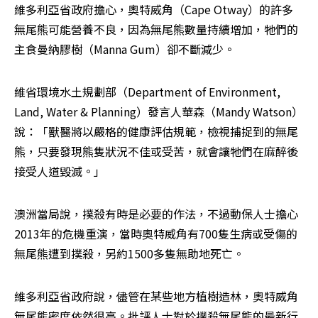
維多利亞省政府擔心，奧特威角（Cape Otway）的許多
無尾熊可能營養不良，因為無尾熊數量持續增加，牠們的
主食曼納膠樹（Manna Gum）卻不斷減少。
維省環境水土規劃部（Department of Environment, 
Land, Water & Planning）發言人華森（Mandy Watson）
說：「獸醫將以嚴格的健康評估規範，檢視捕捉到的無尾
熊，只要發現熊隻狀況不佳或受苦，就會讓牠們在麻醉後
接受人道毀滅。」
澳洲當局說，撲殺有時是必要的作法，不過動保人士擔心
2013年的危機重演，當時奧特威角有700隻生病或受傷的
無尾熊遭到撲殺，另約1500多隻無助地死亡。
維多利亞省政府說，儘管在某些地方植樹造林，奧特威角
無尾熊密度依然很高。批評人士對於撲殺無尾熊的最新行