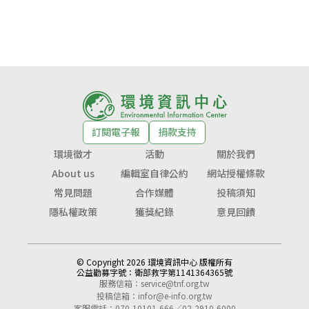
訂閱電子報
捐款支持
環境徵才
活動
關於我們
About us
編輯室自律公約
網站授權條款
常見問題
合作媒體
投稿須知
隱私權政策
獲獎紀錄
意見回饋
© Copyright 2026 環境資訊中心 版權所有
公益勸募字號：
衛部救字第1141364365號
服務信箱：
service@tnf.org.tw
投稿信箱：
infor@e-info.org.tw
客服電話：070-10101-666／02-2910-6000