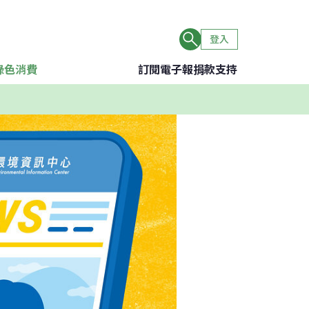
登入
綠色消費
訂閱電子報
捐款支持