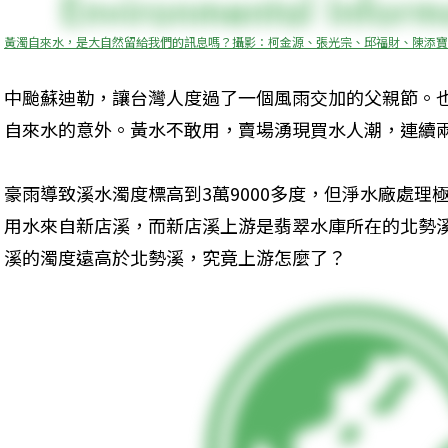
黃濁自來水，是大自然留給我們的訊息嗎？攝影：柯金源、張光宗、邱福財、陳添寶
中颱蘇迪勒，讓台灣人度過了一個風雨交加的父親節。
自來水的意外。黃水不敢用，賣場湧現買水人潮，連續
豪雨導致溪水濁度標高到3萬9000多度，但淨水廠處理極
用水來自新店溪，而新店溪上游是翡翠水庫所在的北勢
溪的濁度遠高於北勢溪，究竟上游怎麼了？