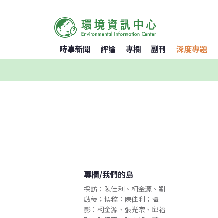
時事新聞
評論
專欄
副刊
深度專題
專欄
/
我們的島
採訪：陳佳利、柯金源、劉
啟稜；撰稿：陳佳利；攝
影：柯金源、張光宗、邱福