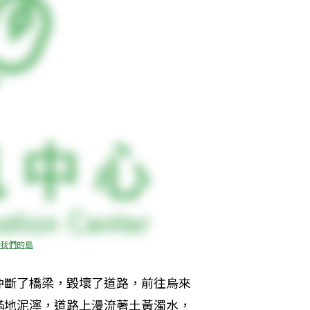
我們的島
沖斷了橋梁，毀壞了道路，前往烏來
滿地泥濘，道路上漫流著土黃濁水，