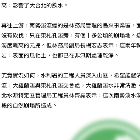
高，影響了大台北的飲水。
再往上游，南勢溪流經的是林務局管理的烏來事業區，面
沒有砍伐，只在東札孔溪旁，有個十多公頃的崩塌地。
濁度飆高的元兇。但林務局副局長楊宏志表示，這兩年
岩，表面的風化土，也都已在非汛期處理乾淨。
究竟實況如何，水利署的工程人員深入山區，希望能釐
流，大羅蘭溪與東札孔溪交會處，大羅蘭溪水非常清澈
北水源特定區管理局工程員林齊堯表示，這次南勢溪水
段的自然崩塌所造成。