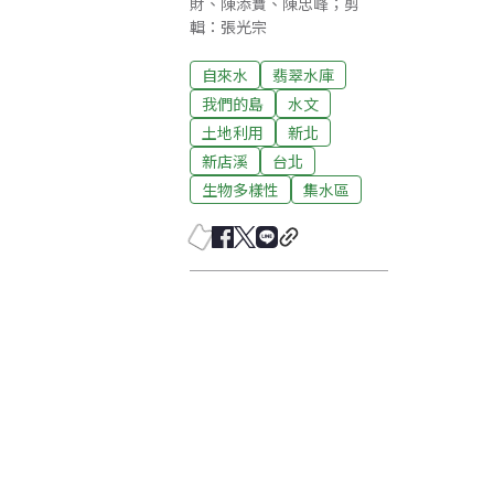
財、陳添寶、陳忠峰；剪
輯：張光宗
自來水
翡翠水庫
我們的島
水文
土地利用
新北
新店溪
台北
生物多樣性
集水區