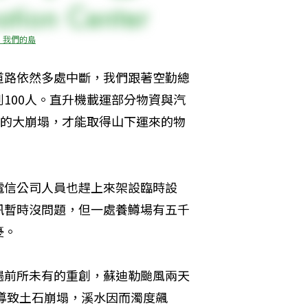
：我們的島
道路依然多處中斷，我們跟著空勤總
100人。直升機載運部分物資與汽
5K的大崩塌，才能取得山下運來的物
電信公司人員也趕上來架設臨時設
訊暫時沒問題，但一處養鱒場有五千
憂。
遇前所未有的重創，蘇迪勒颱風兩天
，導致土石崩塌，溪水因而濁度飆