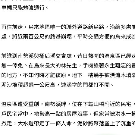
車輛只能勉強通行。
再往前走，烏來地區唯一的聯外道路新烏路，沿線多處崩
處，將近兩百公尺的路基崩壞，平時交通方便的烏來成為
前進到南勢溪與桶后溪交會處，昔日熱鬧的溫泉區已經
無一倖免。在烏來長大的林先生，手機錄著永生難忘的
的地方，不知何時才能復原。地下一樓幾乎被漂流木填
泥沙堆積超過一公尺高，連澡堂的門都打不開。
溫泉區遭受重創，南勢溪畔，位在下龜山橋附近的民宅，
戶民宅當中，地勢高一點的房屋沒事，但家當被洪水一
掀走，大水還帶走了一條人命。泥砂將聚落塗上了沉重