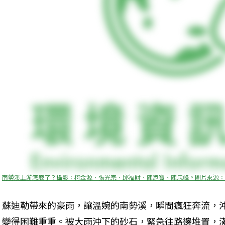
南勢溪上游怎麼了？攝影：柯金源、張光宗、邱福財、陳添寶、陳忠峰。圖片來源：
蘇迪勒帶來的豪雨，讓溫婉的南勢溪，瞬間瘋狂奔流，
變得困難重重。被大雨沖下的砂石，緊急往路邊堆置，