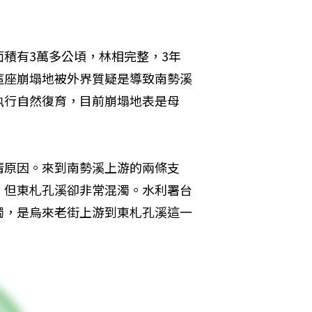
積有3萬多公頃，林相完整，3年
這座崩塌地被外界質疑是導致南勢溪
執行自然復育，目前崩塌地表是母
清原因。來到南勢溪上游的兩條支
，但東札孔溪卻非常混濁。水利署台
濁，是烏來老街上游到東札孔溪這一