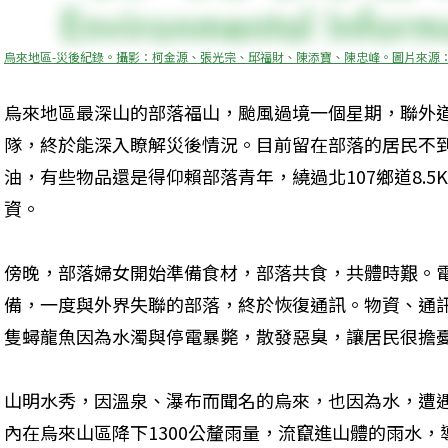
烏來地區-災後紀錄。攝影：柯金源、張光宗、邱福財、陳添寶、陳忠峰。圖片來源
烏來地區最深山的部落福山，颱風過境一個星期，聯外
隊，終於能深入瞭解災後情況。目前留在部落的居民不到
油，有些物品還是得仰賴部落青年，繞過北107鄉道8.
資。
傍晚，部落婦女開始準備食材，部落共食，共體時艱。
備，一度與外界失聯的部落，終於恢復通訊。物資、通
隻蟳龍魚因為水濁與停電暴斃，散發惡臭，讓居民很擔
山明水秀，因溫泉、瀑布而聞名的烏來，也因為水，遭
內在烏來山區降下1300公釐雨量，流竄進山體的雨水