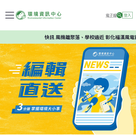
電子報
登入
快訊
風機離聚落、學校過近 彰化福漢風電