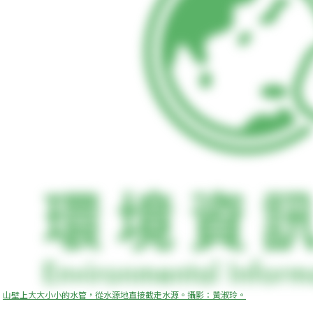
山壁上大大小小的水管，從水源地直接截走水源。攝影：黃淑玲。