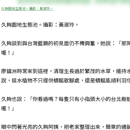
久夠園地生態池。攝影：黃淑玲。
久夠園地生態池。攝影：黃淑玲。
久夠談到與台灣籃鵲的初見面仍不掩興奮，她說：「那
喔！」

廖鎮洲時常來到這裡，清理生長過於繁茂的水草，維持
說，挺水植物不只提供蜻蜓歇腳處，還是蜻蜓能順利羽化
久夠也說：「你看過嗎？每隻只有小指頭大小的台北樹
喔！」
眼中閃著光亮的久夠阿姨，把老家整理出來，簡單的通