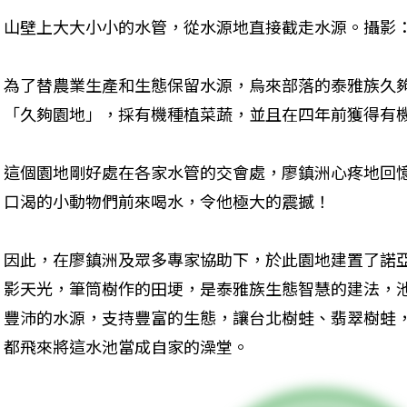
山壁上大大小小的水管，從水源地直接截走水源。攝影
為了替農業生產和生態保留水源，烏來部落的泰雅族久
「久夠園地」，採有機種植菜蔬，並且在四年前獲得有
這個園地剛好處在各家水管的交會處，廖鎮洲心疼地回
口渴的小動物們前來喝水，令他極大的震撼！
因此，在廖鎮洲及眾多專家協助下，於此園地建置了諾
影天光，筆筒樹作的田埂，是泰雅族生態智慧的建法，
豐沛的水源，支持豐富的生態，讓台北樹蛙、翡翠樹蛙
都飛來將這水池當成自家的澡堂。