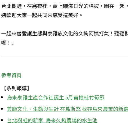
台北樹蛙，在寒夜裡，蓋上曬滿日光的棉被，圍在一起
姨歡迎大家一起共同來感受這美好。
一起來替愛護生態與泰雅族文化的久夠阿姨打氣！聽聽
喔！」
參考資料
【系列報導】
烏來泰雅生產合作社誕生 5月首推桂竹筍節
兼顧文化、生態與生計 在葛斯悠 找尋烏來農業的新
台北樹蛙的新家  烏來久夠農場的水生池