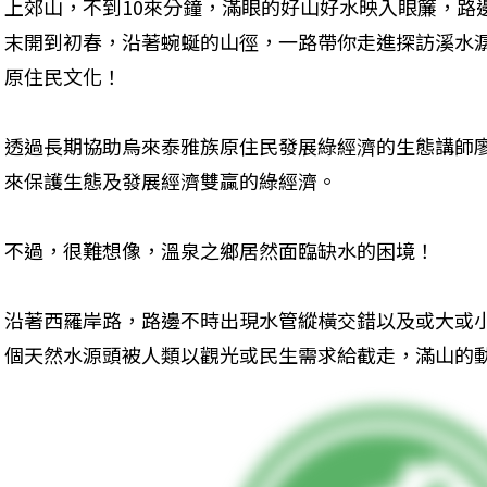
上郊山，不到10來分鐘，滿眼的好山好水映入眼簾，路
末開到初春，沿著蜿蜒的山徑，一路帶你走進探訪溪水
原住民文化！
透過長期協助烏來泰雅族原住民發展綠經濟的生態講師
來保護生態及發展經濟雙贏的綠經濟。
不過，很難想像，溫泉之鄉居然面臨缺水的困境！
沿著西羅岸路，路邊不時出現水管縱橫交錯以及或大或
個天然水源頭被人類以觀光或民生需求給截走，滿山的