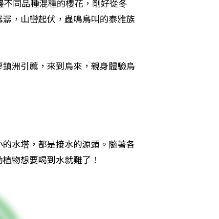
邊不同品種混種的櫻花，剛好從冬
潺潺，山巒起伏，蟲鳴鳥叫的泰雅族
廖鎮洲引薦，來到烏來，親身體驗烏
小的水塔，都是接水的源頭。隨著各
動植物想要喝到水就難了！