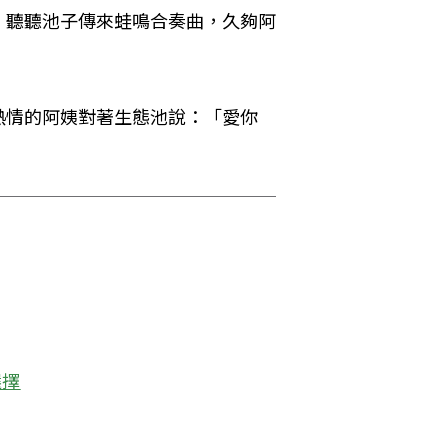
，聽聽池子傳來蛙鳴合奏曲，久夠阿
熱情的阿姨對著生態池說：「愛你
選擇