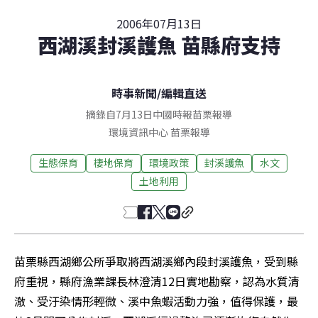
2006年07月13日
西湖溪封溪護魚 苗縣府支持
時事新聞
/
編輯直送
摘錄自7月13日中國時報苗栗報導
環境資訊中心
苗栗
報導
生態保育
棲地保育
環境政策
封溪護魚
水文
土地利用
苗栗縣西湖鄉公所爭取將西湖溪鄉內段封溪護魚，受到縣
府重視，縣府漁業課長林澄清12日實地勘察，認為水質清
澈、受汙染情形輕微、溪中魚蝦活動力強，值得保護，最