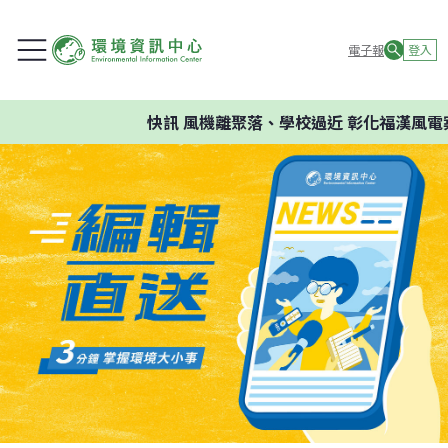
電子報
登入
快訊
風機離聚落、學校過近 彰化福漢風電