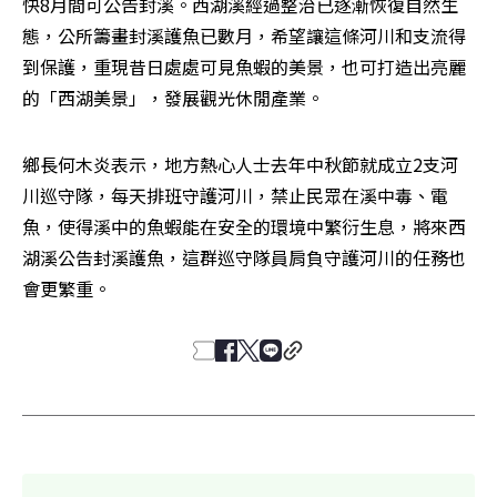
快8月間可公告封溪。西湖溪經過整治已逐漸恢復自然生
態，公所籌畫封溪護魚已數月，希望讓這條河川和支流得
到保護，重現昔日處處可見魚蝦的美景，也可打造出亮麗
的「西湖美景」，發展觀光休閒產業。 
鄉長何木炎表示，地方熱心人士去年中秋節就成立2支河
川巡守隊，每天排班守護河川，禁止民眾在溪中毒、電
魚，使得溪中的魚蝦能在安全的環境中繁衍生息，將來西
湖溪公告封溪護魚，這群巡守隊員肩負守護河川的任務也
會更繁重。 