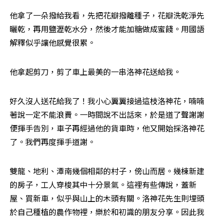
他拿了一朵撥給我看，先把花瓣撥離種子，花瓣洗乾淨先
曬乾，再用鹽瀝乾水分，然後才能加糖做成蜜餞。用國語
解釋似乎讓他感覺很累。
他拿起剪刀，剪了車上最美的一串洛神花送給我。
好久沒人送花給我了！我小心翼翼接過這枝洛神花，喃喃
著說一定不能浪費。一時間說不出話來，於是道了聲謝謝
便揮手告別，車子再經過他的貨車時，他又開始採洛神花
了。我們再度揮手道謝。
雙龍、地利、潭南幾個相鄰的村子，傍山而居。幾棟新建
的房子，工人穿梭其中十分景氣。這裡有些傳說，蓋新
屋、買新車，似乎與山上的木頭有關。洛神花先生則埋頭
於自己種植的農作物裡，樂於和初識的朋友分享。因此我