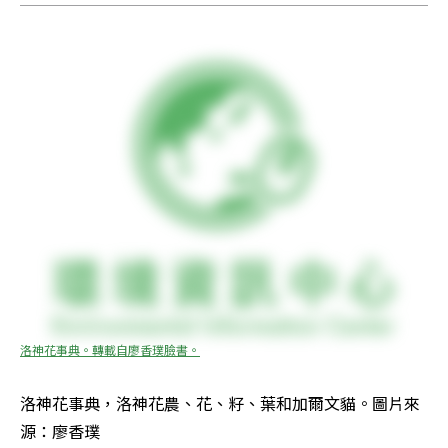
洛神花事典。轉載自廖香璞臉書。
洛神花事典，洛神花農、花、籽、葉和加爾文貓。圖片來
源：廖香璞