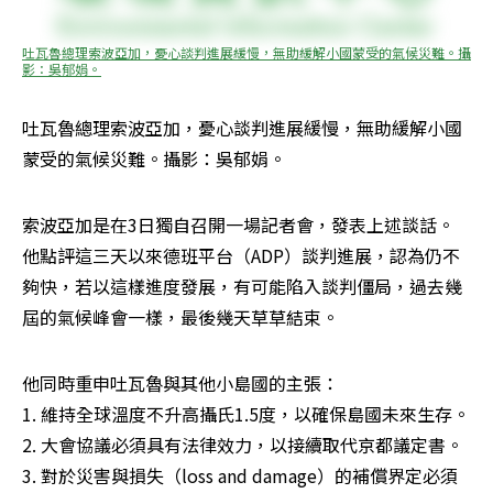
吐瓦魯總理索波亞加，憂心談判進展緩慢，無助緩解小國蒙受的氣候災難。攝
影：吳郁娟。
吐瓦魯總理索波亞加，憂心談判進展緩慢，無助緩解小國
蒙受的氣候災難。攝影：吳郁娟。
索波亞加是在3日獨自召開一場記者會，發表上述談話。
他點評這三天以來德班平台（ADP）談判進展，認為仍不
夠快，若以這樣進度發展，有可能陷入談判僵局，過去幾
屆的氣候峰會一樣，最後幾天草草結束。
他同時重申吐瓦魯與其他小島國的主張：

1. 維持全球溫度不升高攝氏1.5度，以確保島國未來生存。

2. 大會協議必須具有法律效力，以接續取代京都議定書。

3. 對於災害與損失（loss and damage）的補償界定必須