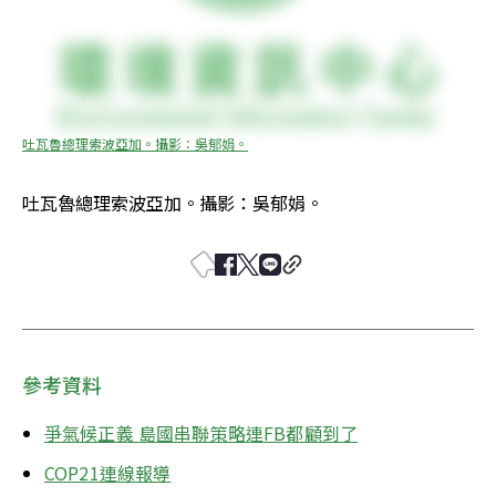
吐瓦魯總理索波亞加。攝影：吳郁娟。
吐瓦魯總理索波亞加。攝影：吳郁娟。
參考資料
爭氣候正義 島國串聯策略連FB都顧到了
COP21連線報導