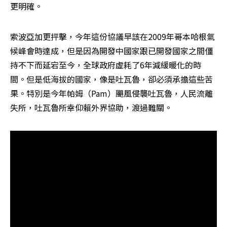
更明確。
索波亞加更抨擊，今年這份協議早該在2009年哥本哈根氣
候峰會時達成，但是因為開發中國家跟已開發國家之間僵
持不下而延宕至今，全球政府虛耗了6年減緩暖化的時
間。但是低海拔的國家，像是吐瓦魯，卻必須承擔這些苦
果。特別是今年帕姆（Pam）颶風侵襲吐瓦魯，人民流離
失所，吐瓦魯所幸仰賴外界協助，渡過難關。