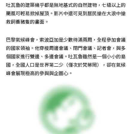
吐瓦魯的建築幾乎都是無地基式的自然建物，七級以上的
颶風可輕易掀掉屋頂。影片中還可見到居民搶在大浪中搶
救飼養豬隻的畫面。
巴黎氣候峰會，索波亞加是少數待滿兩周，全程參加會議
的國家領袖。他穿梭周邊會議、閉門會議、記者會，與多
個國家進行雙邊、多邊會議。吐瓦魯雖然是一個小小的島
國，全國人口是世界第二少（僅次於梵蒂岡），卻在氣候
峰會展現極高的參與與企圖心。