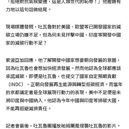
「拒絕對抗氣候變遷，這是人類世代的恥辱！」他鏗鏘有
力地以這句話做結尾。
現場媒體發問，吐瓦魯對於美國、歐盟等已開發國家的減
碳立場仍嫌不足，但為何未見抨擊中國、印度等開發中國
家的減碳行動不足？
索波亞加回應，他了解開發中國家想要朝向發展的意圖，
因為吐瓦魯也會想加快經濟發展。然而他認為全球都應該
承諾減碳，即便是吐瓦魯，也提交了國家自定預期貢獻
（INDC），正朝向發展再生能源與轉型低碳經濟。而當年
的京都議定書是全球展現行動力的表現，美中不足便是未
將印度與中國納入。他認為今年中國與印度等排碳大國，
不能再迴避減排責任。
記者會最後，吐瓦魯團播放帕姆颶風侵襲吐瓦魯的影片。