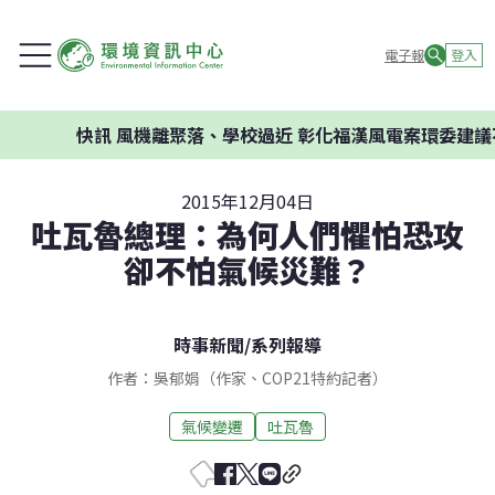
電子報
登入
快訊
風機離聚落、學校過近 彰化福漢風電案環委建議不應
2015年12月04日
吐瓦魯總理：為何人們懼怕恐攻
卻不怕氣候災難？
時事新聞
/
系列報導
作者：吳郁娟（作家、COP21特約記者）
氣候變遷
吐瓦魯