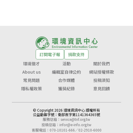
訂閱電子報
捐款支持
環境徵才
活動
關於我們
About us
編輯室自律公約
網站授權條款
常見問題
合作媒體
投稿須知
隱私權政策
獲獎紀錄
意見回饋
© Copyright 2026 環境資訊中心 版權所有
公益勸募字號：
衛部救字第1141364365號
服務信箱：
service@tnf.org.tw
投稿信箱：
infor@e-info.org.tw
客服電話：070-10101-666／02-2910-6000