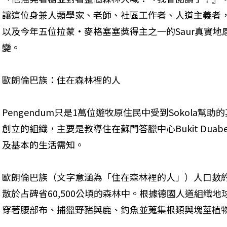
讓這位身兼人類學家、老師、社區工作者、人道主義者，
以及今年五位拉蒙·麥格塞塞獎得主之一的Saur真實
變。
歐朗倫巴族：住在森林裡的人
Pengendum只是1萬位遊牧原住民中受到Sokola幫助的其
創立的組織，主要是教導住在蘇門答臘中心Bukit Duab
及基本的生活需知。
歐朗倫巴族（文字意涵為「住在森林裡的人」）人口數約有
散於占碑省60,500公頃的森林中。根據德國人道組織地
穿著腰部布、捕獵野豬與鹿、釣魚並蒐集根類與塊莖植