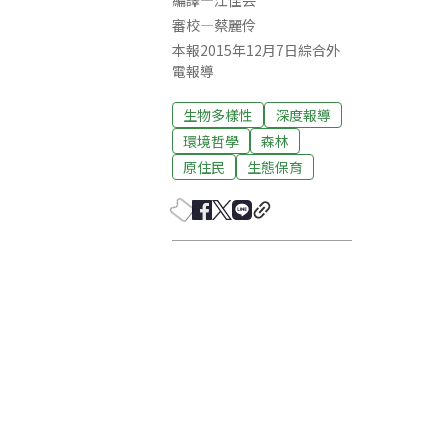
編譯
—
江佳芸
審校
—
蔡麗伶
本報2015年12月7日綜合外
電報導
生物多樣性
深度報導
環境哲學
森林
原住民
生態保育