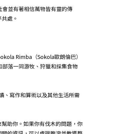
社會並有著相信萬物皆有靈的傳
平共處。
la Rimba（Sokola歐朗倫巴）
並和部落一同游牧、狩獵和採集食物
導閱讀、寫作和算術以及其他生活所需
來幫助你。如果你有伐木的問題，你
相關的資訊，可以處理腹瀉並教導整