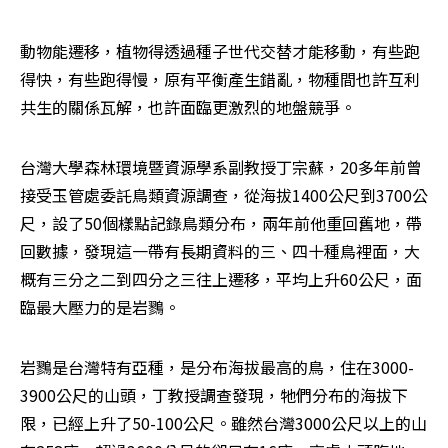
動物能遷移，植物得透過種子世代交替才能移動，有些跑
得快，有些跑得慢，原有平衡產生錯亂，物種間也許互利
共生的關係瓦解，也許面臨更激烈的地盤競爭。
台灣大學森林環境暨資源學系副教授丁宗蘇，20多年前曾
接受玉管處委託鳥類資源調查，從海拔1400公尺到3700公
尺，設了50個樣點記錄鳥類分布，兩年前他重回舊地，帶
回數據，發現這一帶有長期資料的三、四十種鳥裡面，大
概有三分之二到四分之三往上遷移，平均上升60公尺，面
臨最大壓力的是岩鷚。
岩鷚是台灣特有亞種，是分布海拔最高的鳥，住在3000-
3900公尺的山頭，丁教授調查發現，牠們分布的海拔下
限，已經上升了50-100公尺。雖然台灣3000公尺以上的山