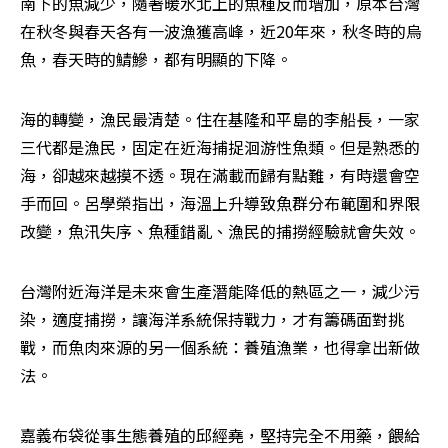
南下的魚減少，隨著暖水北上的魚種反而增加，原本台灣
在秋冬與春天各有一波漁獲高峰，近20年來，秋冬時的烏
魚，春天時的鯖鰺，都有明顯的下降。
海的轉變，漁民最清楚。住在基隆和平島的李船長，一家
三代都是漁民，固定在近海捕捉洄游性魚類。但是熟悉的
海，卻越來越摸不透。現在滿載而歸有點難，有時還會空
手而回。呂學榮指出，海溫上升導致魚群分布範圍和界限
改變，魚汛失序、魚種錯亂、漁民的捕撈經驗就會失效。
台灣附近海洋是未來會生產潛能降低的熱區之一，減少污
染，適度捕撈，讓海洋系統保持戰力，才有籌碼面對挑
戰，而魚肉來源的另一個系統：養殖漁業，也得拿出新做
法。
嘉義布袋從事生態養殖的邱經堯，堅持完全不用藥，餵給