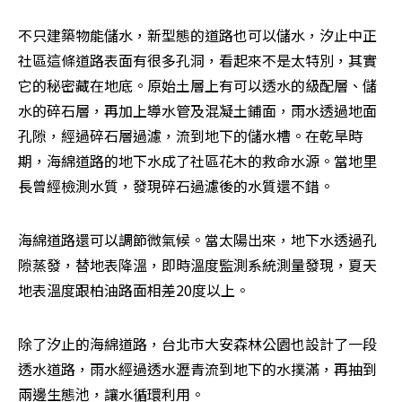
不只建築物能儲水，新型態的道路也可以儲水，汐止中正
社區這條道路表面有很多孔洞，看起來不是太特別，其實
它的秘密藏在地底。原始土層上有可以透水的級配層、儲
水的碎石層，再加上導水管及混凝土鋪面，雨水透過地面
孔隙，經過碎石層過濾，流到地下的儲水槽。在乾旱時
期，海綿道路的地下水成了社區花木的救命水源。當地里
長曾經檢測水質，發現碎石過濾後的水質還不錯。
海綿道路還可以調節微氣候。當太陽出來，地下水透過孔
隙蒸發，替地表降溫，即時溫度監測系統測量發現，夏天
地表溫度跟柏油路面相差20度以上。
除了汐止的海綿道路，台北市大安森林公園也設計了一段
透水道路，雨水經過透水瀝青流到地下的水撲滿，再抽到
兩邊生態池，讓水循環利用。