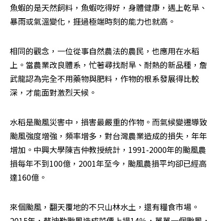
魚蝦的是天然飼料，魚蝦吃得好，身體健康，遇上乾旱、
暴雨或氣溫變化，捱過極端時刻的能力也就高。
相同的觀念，一位從事自然農法的農民，也應用在水稻
上。當農業改良體系，忙著尋找耐旱、耐熱的新品種，詹
武龍認為完全不用藥物與肥料，作物的根系發展得比較
深，才能面對激烈天候。
水稻是颱風災害中，損害最嚴重的作物。而氣候變遷導致
颱風強度增強，頻率增多，對台灣農業造成的損失，年年
增加。中興大學陳吉仲教授統計，1991-2000年的颱風農
損每年不到100億，2001年至今，颱風農損平均卻已經高
達160億。
來個颱風，翻天覆地的不只山林水土，還有糧食市場。
2015年，蘇迪勒颱風造成菜價上揚14％，單單一個颱風，