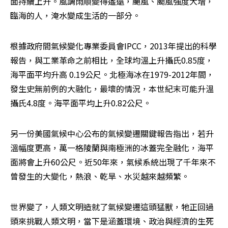
面持續上升。風調雨順變得遙遠，颶風、颱風強度大增，
臨海的人，淹水變成生活的一部分。
根據政府間氣候變化專業委員會IPCC，2013年提出的科學
報告，與工業革命之前相比，全球均溫上升攝氏0.85度，
海平面平均升高 0.19公尺。北極海冰在1979-2012年間，
發生史無前例的大融化，最壞的情況，本世紀末可能升溫
攝氏4.8度。海平面平均上升0.82公尺。
另一份美國氣候中心公布的氣候變遷關鍵報告指出，若升
溫幅度更高，萬一格陵蘭與南極洲的冰蓋完全融化，海平
面將會上升60公尺。近50年來，氣候系統出現了千年來不
曾發生的大變化，熱浪、乾旱、水災越來越頻繁。
世界變了，人類文明造就了氣候變遷這頭猛獸，牠正回過
頭來挑戰人類文明，當下是涵蓋環境、政治與經濟的生死