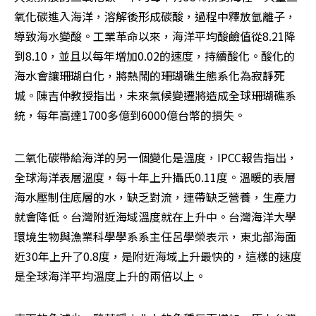
氧化碳進入海洋，溶解後形成碳酸，過程中釋放氫離子，
導致海水變酸。工業革命以來，海洋平均酸鹼值從8.21降
到8.10，並且以每年增加0.02的速度，持續酸化。酸化的
海水會讓珊瑚白化，將熱鬧的珊瑚礁生態系化為寂靜死
城。陳吉仲教授指出，未來氣候變遷將造成全球珊瑚礁系
統，每年高達1700多億到6000億台幣的損失。
二氧化碳帶給海洋的另一個變化是溫度，IPCC報告指出，
全球海洋表層溫度，每十年上升攝氏0.11度。溫暖的表層
海水壓制住底層的水，缺乏對流，連帶缺乏營養，生產力
就會降低。台灣附近海域溫度就在上升中。台灣海洋大學
環境生物與漁業科學學系系主任呂學榮表示，東北部海面
近30年上升了0.8度，是附近海域上升最快的，這樣的速度
是全球海洋平均溫度上升的兩倍以上。