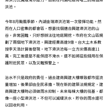
洪池。
今年8月颱風季節，內湖金瑞滯洪池第一次發揮功能。然
而在人口密集的都會區，想要找個適合興建滯洪池的山
谷，非常困難，只好想辦法往地底開挖。市府在文山區規
劃了兩個地下滯洪池，興建經費高達9億。台大土木系教
授李天浩計算後發現，地下滯洪池每一立方米價高達11
萬，完工後還是不能保證不淹水，還不如將這些錢用在保
護附近民眾，以及災難預警上。
治水不只是政府的責任，過去建商興建大樓導致都市逕流
量增加，後果卻由全民承擔。現在新的建築法規規定，建
商興建大樓時必須做雨水抑制，未來每棟大樓的筏基，都
像一座小型滯洪池，不但可以減緩洪水，貯存的雨水還可
以回收利用。