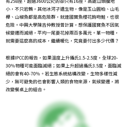
有258座，超過3600公尺的卻只有16座，高處山頭腹地
小，不只岩鷯，其他冰河孑遺生物，像是玉山圓柏、山毛
櫸、山椒魚都是高危險群，就連國寶魚櫻花鉤吻鮭，也很
危險。中興大學陳吉仲教授曾計算，想保護國寶魚不因氣
候變遷而滅絕，平均一尾要花掉兩百多萬元。單一物種，
就需要這麼高的成本，繼續暖化，究竟要付出多少代價？
根據IPCC的報告，如果溫度上升攝氏1.5-2.5度，全球20-
30％物種可能面臨滅絕；如果上升超過攝氏3.5度，面臨滅
絕的會有40-70％。若生態系統結構改變，生物多樣性減
少，無可避免的也會影響人類的食物來源，氣候變遷，將
改變餐桌上的組合。