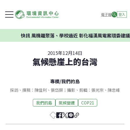
電子報
登入
快訊
風機離聚落、學校過近 彰化福漢風電案環委建議不應開發
2015年12月14日
氣候懸崖上的台灣
專欄
/
我們的島
採訪、撰稿：陳佳利、張岱屏；攝影、剪輯：張光宗、陳忠峰
我們的島
氣候變遷
COP21