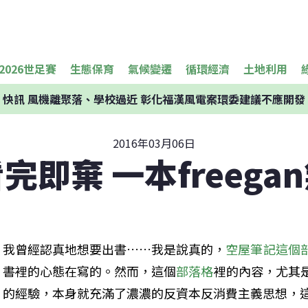
2026世足賽
生態保育
氣候變遷
循環經濟
土地利用
快訊
風機離聚落、學校過近 彰化福漢風電案環委建議不應開發
2016年03月06日
完即棄 一本freega
我曾經認真地想要出書……我是說真的，
空屋筆記這個
書裡的心態在寫的。然而，這個
部落格
裡的內容，尤其
的經驗，本身就充滿了濃濃的反資本反消費主義思想，