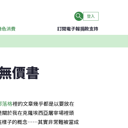
登入
綠色消費
訂閱電子報
捐款支持
n無價書
部落格
裡的文章幾乎都是以要放在
是關於我在克羅埃西亞屠宰場裡頭
這樣子的概念……其實非常難被當成