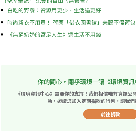
｛空屋筆記｝ 免費的自由〈無價書〉
白吃的野餐：資源用更少、生活過更好
時尚新衣不用買！ 荷蘭「借衣圖書館」美麗不傷荷包
《無窮奶奶的富足人生》過生活不用錢
你的關心，關乎環境—讓《環境資訊
《環境資訊中心》需要你的支持！我們相信唯有資訊公
動，邀請您加入定期捐款的行列，讓我們
前往捐款