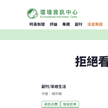
時事新聞
評論
專欄
副刊
深度專題
拒絕看
副刊
/
享綠生活
作者：楊宗翰
綠色消費
環境哲學