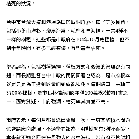
枯死的狀況。
台中市台灣大道和港埠路口的四個角落，種了許多樹苗，
包括小葉南洋杉、瓊崖海棠、毛柿和草海桐，一共4種不
一樣的樹種，這些都是市政府在104年10月底種植，但不
到半年時間，有多已經凍傷，有些甚至枯死。
學者認為，包括樹種選擇、種植方式和後續的管理都有問
題，而長期監督台中市政的民間團體也認為，是市府根本
就是只是為了達到數量而到處亂種樹。這個路口一共種了
3700多棵樹，是市長林佳龍推8年種100萬棵樹的計畫之
一，面對質疑，市府強調，枯死率其實並不高。
市府表示，每個月都會派員查驗一次，土壤凹陷積水問題
也會請廠商處理，不過學者認為，4種樹就有3種不耐寒，
本來就不適合種在海風強大的台中海線，若市府不檢討相