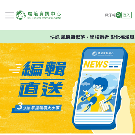
電子報
登入
快訊
風機離聚落、學校過近 彰化福漢風