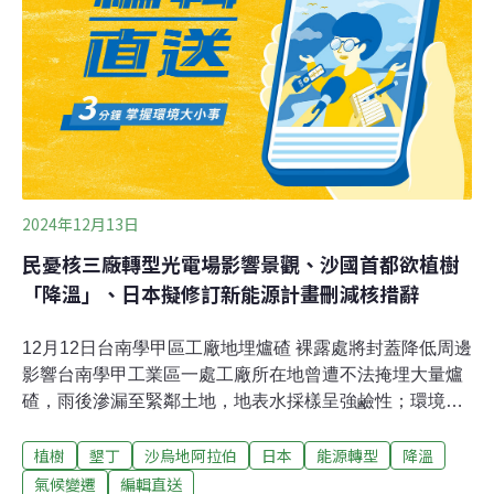
特郡（Wiltshire）、格羅斯特郡（Gloucestershire）、薩
默塞特郡（Somerset）及西部大城布里斯托（Bristol）等
地區。西部森林盡可能讓森林鑲嵌於都
2024年12月13日
民憂核三廠轉型光電場影響景觀、沙國首都欲植樹
「降溫」、日本擬修訂新能源計畫刪減核措辭
12月12日台南學甲區工廠地埋爐碴 裸露處將封蓋降低周邊
影響台南學甲工業區一處工廠所在地曾遭不法掩埋大量爐
碴，雨後滲漏至緊鄰土地，地表水採樣呈強鹼性；環境部
長彭啓明12日前往視察，決議裸露處將採封蓋阻隔法，降
植樹
墾丁
沙烏地阿拉伯
日本
能源轉型
降溫
低對周邊土地影響。（中央社報導）松鼠頻闖高師大學生
宿舍 校方研判棲息樹木遭風災吹倒松鼠常出沒在公園或是
氣候變遷
編輯直送