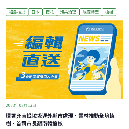
眼睛所見，無論是核電廠除役、軟硬體建設、產業／觀光
福島核災
日本
櫻花
污染治理
能源轉型
植樹
／教育／科技⋯⋯，都有進展。位於福島縣東部的濱海地
區（濱通り）是嚴重災區，也是發生氫爆的福島第一電廠
所在。因經濟弱勢而被迫與核電廠比鄰而居的這塊邊陲
地，迄今仍有許多住民在逆境中擁抱希望、大膽做夢。他
們透過行動，試圖抹拭輻射污染的污名，顛覆負面形象，
加入復興的行列。小人物們的福島復興行動72歲的志賀忠
重是日本福島縣磐城市（iwaki、いわき）43多萬市民中的
一位。藍色鴨舌帽下的兩道粗眉向下彎曲，唇邊的鬍鬚花
白。習慣性地插在褲袋裡的手，只有說話時才伸出來比
劃。及膝的黑色雨靴透露出他愛好勞動的本色，藍絨長褲
旁兩個大口袋，看起來像是可以放置工具，「不就是個做
工的歐吉桑嗎？」是初見面時他給人的印象。
2023年03月13日
環署允南投垃圾運外縣市處理、雲林推動全境植
樹、首爾市長籲南韓擁核