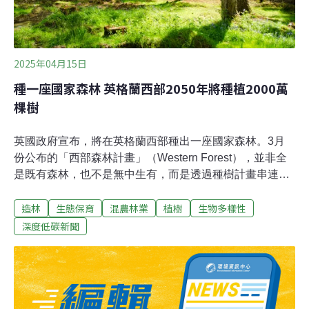
2025年04月15日
種一座國家森林 英格蘭西部2050年將種植2000萬
棵樹
英國政府宣布，將在英格蘭西部種出一座國家森林。3月
份公布的「西部森林計畫」（Western Forest），並非全
是既有森林，也不是無中生有，而是透過種樹計畫串連既
有林地，達成生態廊道的效果。若以新種植樹木估計將達
造林
生態保育
混農林業
植樹
生物多樣性
2000萬棵，可增加2500公頃的新林地，約等於100個大安
森林公園，或0.92個台北市的面積。擴大森林生態 250萬
深度低碳新聞
居民受惠英國去（2024）年7月舉行大選，工黨選前提出
鄉村地區保護計畫（countryside protection plan），承諾
新增三座國家森林，西部森林計畫就是這項承諾的第一
座。西部森林預計在2050年以前種下2000萬棵樹，開闢
2500公頃的新林地，串連既有林地與城鎮，範圍橫跨威爾