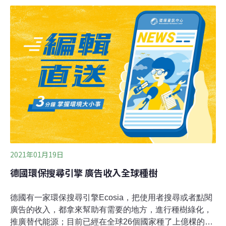
首度於植樹月贈苗活動試辦採用生物分解性容器，各林管
處贈苗不再提供膠盆，而改以可分解的容器，讓環境綠美
化落實環保永續。一改贈苗用膠盆 今年贈苗要不塑植樹節
贈苗鼓勵植樹護地球，只是隨苗附贈的膠盆，違背了護地
球的美意。近3年（2018～2020）林務局各林管處辦理植
樹月活動之贈苗數量，每年平均約送出10萬多株，10萬多
個塑料容器也隨之送出。林務局專門委員李允中受訪時表
示，以往贈苗，權宜作法是直接從苗圃載運苗木到贈苗現
場，讓民眾好領取；如此一來，原本在苗圃能重複使用的
膠盆，等於少了重複使用的機會，也將塑料製品流入民眾
家中。李允中指出，民間雖有農民發展以
2021年01月19日
德國環保搜尋引擎 廣告收入全球種樹
德國有一家環保搜尋引擎Ecosia，把使用者搜尋或者點閱
廣告的收入，都拿來幫助有需要的地方，進行種樹綠化，
推廣替代能源；目前已經在全球26個國家種了上億棵的