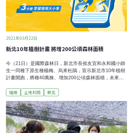
2021年03月22日
新北10年植樹計畫 將增200公頃森林面積
今（21日）是國際森林日，新北市長侯友宜和永和國小師
生一同種下原生種楊梅、烏來杜鵑，宣示新北市10年植樹
計畫開跑，將種40萬株、增加200公頃森林面積，未來每
年減少400噸排碳量。響應聯合國全球兆樹計畫 The
植樹
土地利用
新北
Trillion Tree Campaign，新北市政府規劃10年植樹願景，
從今年起每年植樹4萬株，另與新北市野鳥協會合作，將
在全新北市至少40所學校推動「校園生態植樹計畫」，營
造校園生物多樣性環境。新北市政府農業局表示，楊梅是
台灣原生種喬木，長大後兼具樹蔭乘涼和提供鳥類果實、
減碳等作用；而烏來杜鵑更是新北市原生種，最早現蹤在