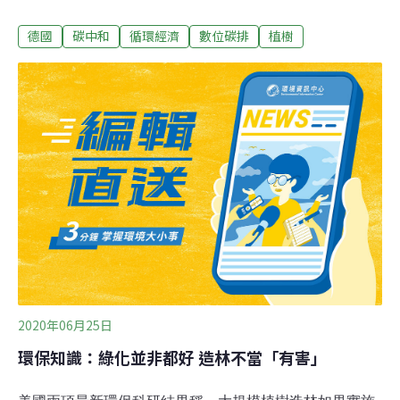
樹。Ecosia德國總監珍妮卡．莎夫根表示，「如果您用
德國
碳中和
循環經濟
數位碳排
植樹
Ecosia搜尋，並點閱頁面上出現的廣告，我們就能獲利；
但是跟其他搜索引擎很不同的是，我們用這筆錢在全球最
需要的地方種樹。」每搜尋50次的廣告收益，就能種下一
棵樹，肯亞、塞內加爾乾涸的土地上，因為Ecosia固定撥
出八成廣告收入贊助的植樹計畫，而出現了林地；印尼雨
林跟野生動物棲地，也同樣受到保護。Ecosia目前每天平
均用戶1500萬人，跟龍頭Google比起來微不足道，不過正
在積極擴大影響力。去年12月起，用戶已經可以在蘋果的
作業系統上，把Ecosia設為預設搜尋引擎，也可以在
Chrome、Firefox等瀏覽器上，擴充加入Ecosia，期待吸
引更多人使用，增加廣告營收與保護地球森
2020年06月25日
環保知識：綠化並非都好 造林不當「有害」