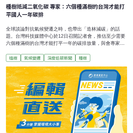
種樹抵減二氧化碳 專家：六個種滿樹的台灣才能打
平國人一年碳排
全球談論對抗氣候變遷之時，也帶出「造林減碳」的話
題。台灣科技媒體中心於12日召開記者會，推估至少需要
六個種滿樹的台灣才能打平一年的碳排放量，與會專家表
示，單靠造林並不足以達成台灣的減碳目標，面對2050年
植樹
氣候變遷
深度低碳新聞
種樹
淨零碳排，我國還需搭配更積極的減碳政策。造林達成碳
中和 專家：需要六個種滿樹的台灣「保護森林」是第26屆
聯合國氣候大會（COP26）取得的第一項重大進展。包含
美國、巴西、中國、俄羅斯與印尼等國家在內，共有141
位領袖簽署「格拉斯哥領袖森林與土地利用宣言」[1]，承
諾未來十年要合力停止砍伐，並加速恢復森林面積，全球
將有超過90%的森林面積適用這項宣言。除此之外，
COP26協議草稿也提及，未來應積極採用生物減碳功能，
減少碳排放。國際間積極推動造林來減少大氣中二氧化碳
濃度，回望台灣，「造林減碳」行得通嗎？台灣大學地理
資源學系副教授莊振義指出，以種樹來抵減二氧化碳排