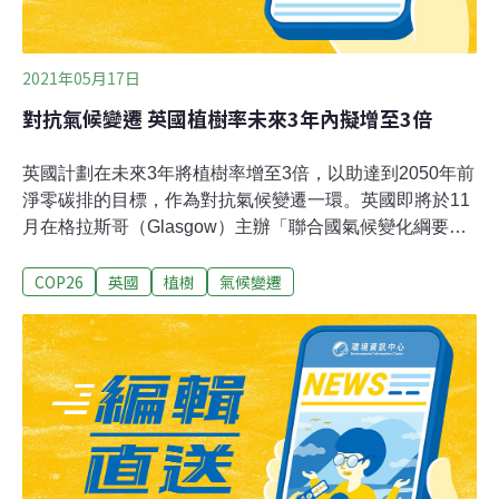
放，需要極大面積的土地。台灣森林
2021年05月17日
對抗氣候變遷 英國植樹率未來3年內擬增至3倍
英國計劃在未來3年將植樹率增至3倍，以助達到2050年前
淨零碳排的目標，作為對抗氣候變遷一環。英國即將於11
月在格拉斯哥（Glasgow）主辦「聯合國氣候變化綱要公
約第26次締約方會議」（COP26）。路透社報導，英方欲
COP26
英國
植樹
氣候變遷
在會議登場前推行環境計畫，並鼓勵其他國家仿效。英國
環境大臣尤斯提斯（George Eustice）預計將於本月18日
宣布，英國林地創造率在2024年5月前將成長3倍，每年約
可創造7000公頃林地。根據政府今天公布的聲明，尤斯提
斯預計將宣布：「我們將確保對的樹種在對的地方，以及
林業部門能創造更多綠色工作。」英國政府在COP26登場
前表示，政府把重心放在4個目標：確保全球淨零碳排、
保護社區和自然棲地免受氣候變遷所害、調動資金，並讓
各國共同努力來加快行動。