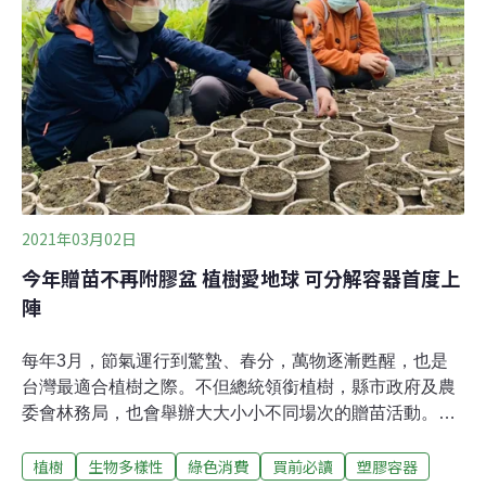
新北市烏來地區，分布於翡翠水庫周邊，當初翡翠水庫興
建時，破壞到烏來杜鵑的棲地，目前被行政院農業委員會
特有生物研究保育中心評估為「野外滅絕級植物」，從民
國91年開始進行復育工作。
2021年03月02日
今年贈苗不再附膠盆 植樹愛地球 可分解容器首度上
陣
每年3月，節氣運行到驚蟄、春分，萬物逐漸甦醒，也是
台灣最適合植樹之際。不但總統領銜植樹，縣市政府及農
委會林務局，也會舉辦大大小小不同場次的贈苗活動。只
是，植樹原本是保護地球連帶惠及人類福祉，卻因使用膠
植樹
生物多樣性
綠色消費
買前必讀
塑膠容器
盆當贈苗容器，大打折扣。為響應減塑政策，林務局今年