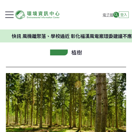
電子報
登入
訊
風機離聚落、學校過近 彰化福漢風電案環委建議不應開發
植樹