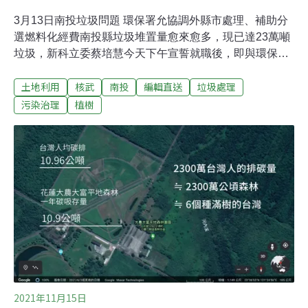
3月13日南投垃圾問題 環保署允協調外縣市處理、補助分
選燃料化經費南投縣垃圾堆置量愈來愈多，現已達23萬噸
垃圾，新科立委蔡培慧今天下午宣誓就職後，即與環保署
開會協商如何協助南投垃圾化去問題，環保署承諾一年協
土地利用
核武
南投
編輯直送
垃圾處理
助外運處理5、6萬噸，另也對垃圾較多的南投、草屯、竹
山、名間等4大鄉鎮市，環保署應允只要提出分選垃圾、
污染治理
植樹
燃料化的申請計畫書，也會給予經費支持。（自由時報報
導）反設養雞屠宰場 吉安組自救會有業者在花蓮縣吉安鄉
仁安村申設養雞及屠宰場，村民擔憂場址位在低窪地區又
無排水溝，會有大量污水影響環境，成立「反對海濱段設
立養雞屠宰場自救會」，要求花蓮縣政府輔導業者撤離；
縣府指出，業者申請設場程序符合法規，將要求多與居民
溝通。（自由時報報導）
2021年11月15日