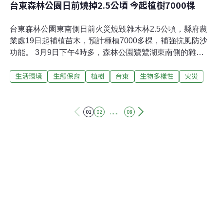
台東森林公園日前燒掉2.5公頃 今起植樹7000棵
台東森林公園東南側日前火災燒毀雜木林2.5公頃，縣府農
業處19日起補植苗木，預計種植7000多棵，補強抗風防沙
功能。 3月9日下午4時多，森林公園鷺鷥湖東南側的雜木
林，有民眾發現濃煙冒出，立刻通報消防局，由於火勢在
生活環境
生態保育
植樹
台東
生物多樣性
火災
強風助長下迅速延燒，直到7點多才確定撲滅殘火，估計
燃燒雜木林、農田及部分防風林約2.5公頃。農業處長許家
豪指出，從19日起開始，森林公園的工班將加派人力，在
3月植樹月種下大葉桃花心木1370棵、無患子125棵、樟樹
......
01
02
08
270棵、台灣欒樹400棵及木麻黃6000棵，總計7185棵。
這些苗木長大後可以降低風力和風速，幫助沿海區域防禦
寒風和風砂的侵擾。