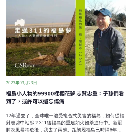
島的漁民長期觀察也發現，冬季期間森林養份隨著融雪流
入海洋，貝類因此受到滋養、產量提高。2021年更有研究
首次實證，當河流流域的森林覆蓋率越高，鄰近流域的易
危魚種族群狀態更佳，凸顯出人、森林與海洋的緊密關
係。在日本氣仙沼市的伊豆大島上，森林從峰頂綿延至陡
峭的山坡下，海峽中的牡蠣養殖場點綴著湛藍大海。在不
遠處的海岸邊，民宅聚集在更陡峭的山坡下。氣仙沼市是
如此綠意盎然，不難理解全日本的的森林保護運動為何由
此發跡——出發點是為了保護河口漁業。儘管如此，氣仙
沼市並非日本唯一為了沿海漁業而特意保護
2023年03月23日
福島小人物的99900棵櫻花夢 志賀忠重：子孫們看
到了，或許可以遺忘傷痛
12年過去了，全球唯一遭受複合式災害的福島，如何從輻
射廢墟中站起？311後福島的重建如火如荼進行中。新冠
肺炎風暴稍歇後，我去了兩趟。距初履福島已時隔6年，