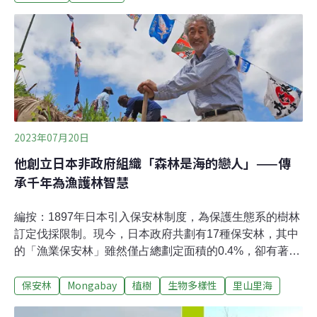
生態豐富的地點，像是高師大和平校區內就有不少松鼠，
但最近松鼠頻頻闖入住宿空間造成學生困擾，向校方反映
也未獲改善。校方表示，只要學生通報都會處理，研判是
風災吹倒松鼠棲息的大樹，才會讓松鼠暫時四散奔逃闖入
住宿空間。（公視新聞報導）
2023年07月20日
他創立日本非政府組織「森林是海的戀人」——傳
承千年為漁護林智慧
編按：1897年日本引入保安林制度，為保護生態系的樹林
訂定伐採限制。現今，日本政府共劃有17種保安林，其中
的「漁業保安林」雖然僅占總劃定面積的0.4%，卻有著悠
久的歷史。江戶時代以降，人們就知道魚群喜歡聚集在漁
保安林
Mongabay
植樹
生物多樣性
里山里海
業保安林所在地，享受森林帶來的遮蔭與養份，促使人們
植樹、護樹以保護流域生態。無獨有偶，氣仙沼市伊豆大