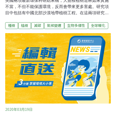
美國兩項最新環保科研結果稱，大規模植樹造林如果實施
不當，不但不能保護環境，反而會帶來更多害處。研究項
目中包括有中國北部沙漠地帶植樹工程。在這兩項研究
中，其中一項得出結論稱，植樹造林的經濟刺激措施如果
種樹
植樹
減碳
氣候變遷
生物多樣性
全球暖化
執行不當，不但不能增加生物多樣性，而且在減少碳排放
量方面作用也很有限；另外一項研究發現，新森林的碳吸
能力可能被高估了。以智利為例，智利政府從1974年至
2012年頒布了一項法令來補貼植樹造林成本，種植者可以
得到75%的補償。但由於執法不嚴加上預算限制，導致一
些土地所有者只是用更有經濟效益的新樹種取代了原始森
林。研究發現，補貼計劃確實擴大了森林面積，然而卻減
少了原始森林的規模。
2020年03月19日