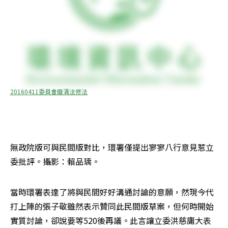
20160411委員會廢清法修法
無政院版可與民間版對比，環署僅提出寥寥八行意見惹立
委批評。攝影：賴品瑀。
當時環署表達了將與民間好好溝通討論的意願，然現今代
打上陣的張子敬雖然表示贊同此民間版草案，但何時開始
實質討論，卻說要等520後再議。此言讓立委洪慈庸大表