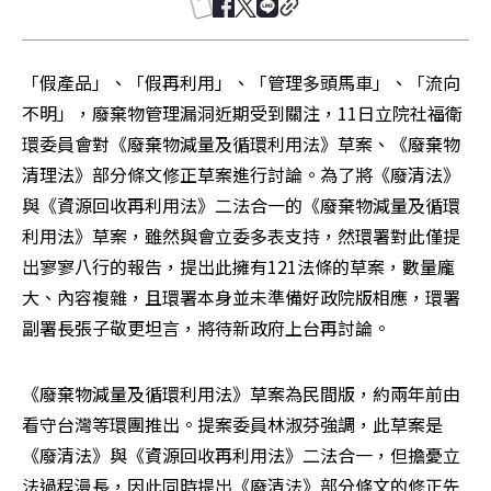
「假產品」、「假再利用」、「管理多頭馬車」、「流向
不明」，廢棄物管理漏洞近期受到關注，11日立院社福衛
環委員會對《廢棄物減量及循環利用法》草案、《廢棄物
清理法》部分條文修正草案進行討論。為了將《廢清法》
與《資源回收再利用法》二法合一的《廢棄物減量及循環
利用法》草案，雖然與會立委多表支持，然環署對此僅提
出寥寥八行的報告，提出此擁有121法條的草案，數量龐
大、內容複雜，且環署本身並未準備好政院版相應，環署
副署長張子敬更坦言，將待新政府上台再討論。
《廢棄物減量及循環利用法》草案為民間版，約兩年前由
看守台灣等環團推出。提案委員林淑芬強調，此草案是
《廢清法》與《資源回收再利用法》二法合一，但擔憂立
法過程漫長，因此同時提出《廢清法》部分條文的修正先