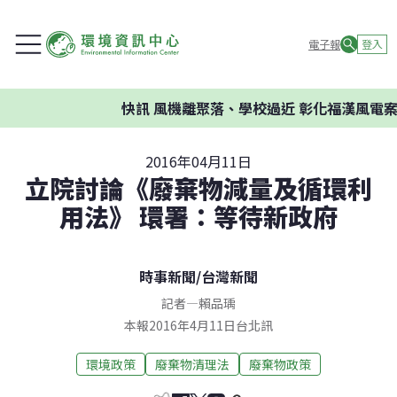
電子報
登入
快訊
風機離聚落、學校過近 彰化福漢風電案環
2016年04月11日
立院討論《廢棄物減量及循環利
用法》 環署：等待新政府
時事新聞
/
台灣新聞
記者
—
賴品瑀
本報2016年4月11日台北訊
環境政策
廢棄物清理法
廢棄物政策