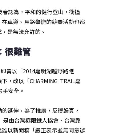
茂春認為，平和的健行登山，衝撞
，在車道、馬路舉辦的競賽活動也都
擊，是無法允許的。
：很難管
即曾以「2014嘉明湖越野路跑
以「CHARMING  TRAIL嘉
選手安全。
動的延伸，為了推廣，反璞歸真，
跑」是由台灣極限鐵人協會、台灣路
處雖以新聞稿「嚴正表示並無同意辦