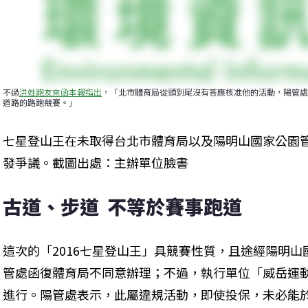
不過
洪姓跑友來函本報指出
，「北市體育局從頭到尾沒有答應核准他的活動，陽管處
道路的路跑競賽。」
七星登山王在未取得台北市體育局以及陽明山國家公園
發爭議。截圖出處：主辦單位臉書
古道、步道  不等於賽事跑道
這次的「2016七星登山王」具競賽性質，且途經陽明
管處函復體育局不同意辦理；不過，執行單位「威岳運
進行。陽管處表示，此屬違規活動，即使投保，未必能