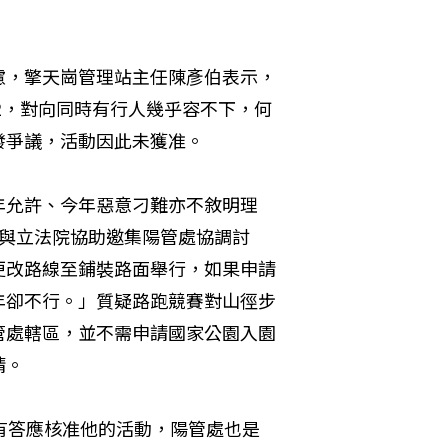
慮，擎天崗管理站主任陳彥伯表示，
2，對向同時有行人幾乎容不下，何
發爭議，活動因此未獲准。
年允許、今年惡意刁難亦不敘明理
會與立法院協助邀集陽管處協調討
更改路線至鋪裝路面舉行，如果申請
年卻不行。」質疑路跑競賽對山徑步
管處轄區，並不需申請國家公園入園
請。
有答應核准他的活動，陽管處也是