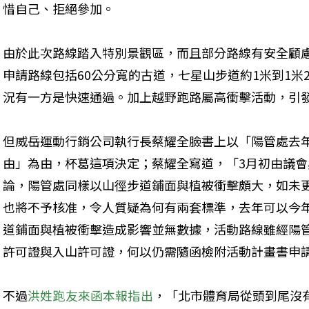
惜自己、拒絕參加。
由於此次路線踏入特別景觀區，而且部分路線有安全顧
申請路線包括60公分寬的古道，七星山步道約1米到1米
況有一方是快速通過。加上越野跑路屬高衝擊活動，引
但威岳運動行銷公司執行長蔡耀全臉書上以「陽管處去
由」為由，杯葛這項決定；蔡耀全寫道，「3月初由議
論，陽管處同樣以山徑步道鋪面與植被衝擊頗大，如未
也將不予核准，令人質疑為何有兩套標準，去年可以今
道鋪面與植被衝擊造成影響並無數據，活動路線雖經陽
許可證與入山許可證，何以仍需隨函檢附活動計畫書申
不過
洪姓跑友來函本報指出
，「北市體育局從頭到尾沒