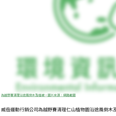
為越野賽清理沿途風倒木及植被。圖片來源：網路截圖
威岳運動行銷公司為越野賽清理仁山植物園沿途風倒木