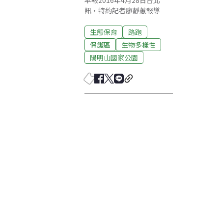
本報2016年4月28日台北
訊，特約記者廖靜蕙報導
生態保育
路跑
保護區
生物多樣性
陽明山國家公園