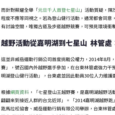
而針對蔡耀全舉「
元旦千人首登七星山
」活動質疑，陳
程度不應等同視之。若為登山健行活動，通常都會同意
有討論空間，唯獨古道及步道越野競賽，可預見環境衝
越野活動從嘉明湖到七星山  林管處
這並非威岳運動行銷公司首度挑戰公權力，2014年8月，
賽」，號召國內外越野選手參加，在台東林管處強力干預下，改
明湖登山健行活動」，台東處並因此動員30位人力維護
根據
網頁資料
，「七星登山王越野賽，是嘉明湖越野活
翩翩來到接近人群的台北近郊」。「2014嘉明湖越野
跑馬拉松協會、威岳運動行銷有限公司舉辦，台東林管