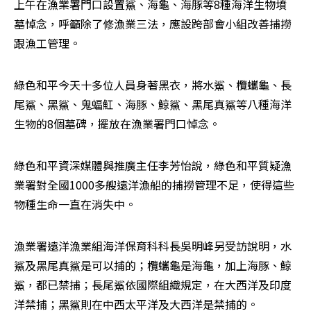
上午在漁業署門口設置鯊、海龜、海豚等8種海洋生物墳
墓悼念，呼籲除了修漁業三法，應設跨部會小組改善捕撈
跟漁工管理。
綠色和平今天十多位人員身著黑衣，將水鯊、欖蠵龜、長
尾鯊、黑鯊、鬼蝠魟、海豚、鯨鯊、黑尾真鯊等八種海洋
生物的8個墓碑，擺放在漁業署門口悼念。
綠色和平資深媒體與推廣主任李芳怡說，綠色和平質疑漁
業署對全國1000多艘遠洋漁船的捕撈管理不足，使得這些
物種生命一直在消失中。
漁業署遠洋漁業組海洋保育科科長吳明峰另受訪說明，水
鯊及黑尾真鯊是可以捕的；欖蠵龜是海龜，加上海豚、鯨
鯊，都已禁捕；長尾鯊依國際組織規定，在大西洋及印度
洋禁捕；黑鯊則在中西太平洋及大西洋是禁捕的。