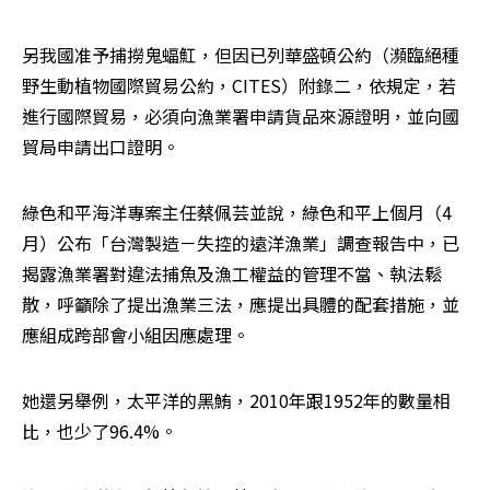
另我國准予捕撈鬼蝠魟，但因已列華盛頓公約（瀕臨絕種
野生動植物國際貿易公約，CITES）附錄二，依規定，若
進行國際貿易，必須向漁業署申請貨品來源證明，並向國
貿局申請出口證明。
綠色和平海洋專案主任蔡佩芸並說，綠色和平上個月（4
月）公布「台灣製造－失控的遠洋漁業」調查報告中，已
揭露漁業署對違法捕魚及漁工權益的管理不當、執法鬆
散，呼籲除了提出漁業三法，應提出具體的配套措施，並
應組成跨部會小組因應處理。
她還另舉例，太平洋的黑鮪，2010年跟1952年的數量相
比，也少了96.4%。