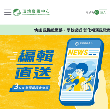
電子報
登入
快訊
風機離聚落、學校過近 彰化福漢風電案