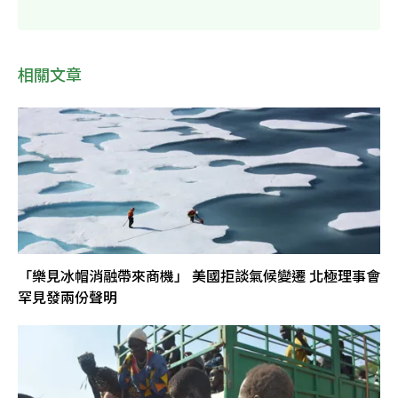
相關文章
「樂見冰帽消融帶來商機」 美國拒談氣候變遷 北極理事會
罕見發兩份聲明