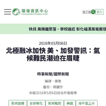
電子報
登入
快訊
風機離聚落、學校過近 彰化福漢風電案環委
2016年05月06日
北極融冰加快 美、加發警訊：氣
候難民潮迫在眉睫
時事新聞
/
國際新聞
編譯
—
姜唯
審校
—
蔡麗伶
本報2016年5月6日綜合外電報導
氣候變遷
全球暖化
氣候難民
美國
海平面上升