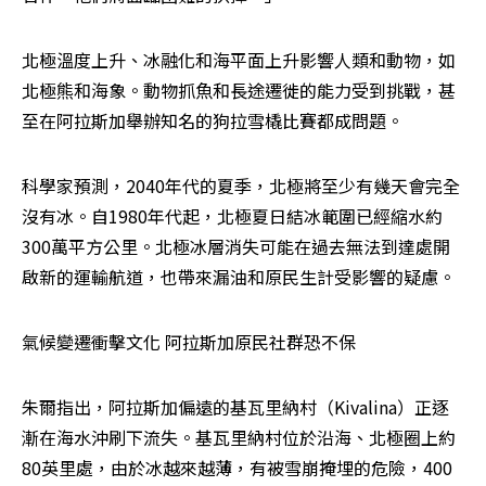
北極溫度上升、冰融化和海平面上升影響人類和動物，如
北極熊和海象。動物抓魚和長途遷徙的能力受到挑戰，甚
至在阿拉斯加舉辦知名的狗拉雪橇比賽都成問題。
科學家預測，2040年代的夏季，北極將至少有幾天會完全
沒有冰。自1980年代起，北極夏日結冰範圍已經縮水約
300萬平方公里。北極冰層消失可能在過去無法到達處開
啟新的運輸航道，也帶來漏油和原民生計受影響的疑慮。
氣候變遷衝擊文化 阿拉斯加原民社群恐不保
朱爾指出，阿拉斯加偏遠的基瓦里納村（Kivalina）正逐
漸在海水沖刷下流失。基瓦里納村位於沿海、北極圈上約
80英里處，由於冰越來越薄，有被雪崩掩埋的危險，400