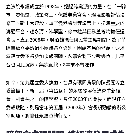
立法院永續成立於1998年，透過跨黨派的力量，在「一縣
市一焚化爐」政策修正、保護老舊官舍、環境影響評估法
修正、新十大建設、蚊子漁港檢討等議案上，扮演重要的
溝通平台，趙永清、陳學聖、徐中雄與田秋堇等均擔任過
會長。直到2008年，吳伯雄擔任國民黨主席期間，為了革
除黨籍立委透過小團體各立派別，團結不易的弊端，要求
黨籍立委不得參加次級團體，永續會剩下少數幾位，此平
台也因此沉寂，無疾而終，8年來不曾運作。
如今，第九屆立委大換血，在具有環團背景的陳曼麗等立
委籌備下，新一屆（第12屆）的永續發展促進會重新復
會，副會長之一的陳學聖，曾任2003年的會長，而現任立
委賴瑞隆，則是當年第五屆（2002年）會長賴勁麟的辦公
室助理，將擔任永續位執行長。