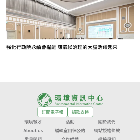
強化行政院永續會權能 讓氣候治理的大腦活躍起來
訂閱電子報
捐款支持
環境徵才
活動
關於我們
About us
編輯室自律公約
網站授權條款
常見問題
合作媒體
投稿須知