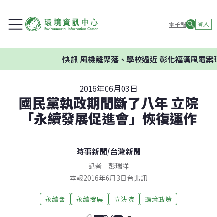
電子報
登入
快訊
風機離聚落、學校過近 彰化福漢風電案環委
2016年06月03日
國民黨執政期間斷了八年 立院
「永續發展促進會」恢復運作
時事新聞
/
台灣新聞
記者
—
彭瑞祥
本報2016年6月3日台北訊
永續會
永續發展
立法院
環境政策