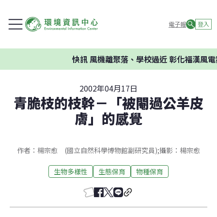
電子報
登入
快訊
風機離聚落、學校過近 彰化福漢風電
2002年04月17日
青脆枝的枝幹－「被閹過公羊皮
膚」的感覺
作者：楊宗愈 (國立自然科學博物館副研究員);攝影：楊宗愈
生物多樣性
生態保育
物種保育