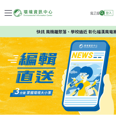
電子報
登入
快訊
風機離聚落、學校過近 彰化福漢風電案