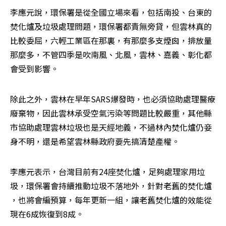
李應元說，環保署是從全國立場來看，包括南投、台東的
焚化爐及垃圾處理問題，環保署都責無旁貸，但雲林真的
比較委屈，六輕工業區在那裏，有那麼多支煙囪，排放量
那麼多，不管四季是吹南風、北風，雲林、嘉義、彰化都
會受到影響。
除此之外，雲林在早年SARS爆發時，也必須協助處理醫療
廢棄物，因此雲林承受空氣污染等問題比較嚴重，其他縣
市協助處理雲林垃圾也是天經地義，不過林內焚化爐仍妾
身不明，還是希望雲林縣政府要先搞清楚產權。
李應元表示，台灣目前有24座焚化爐，足夠處理家用垃
圾，環保署會持續推動垃圾不落地外，針對老舊的焚化爐 
，也將會編預算，每年更新一組，讓老舊焚化爐的效能從
現在6成恢復到8成。