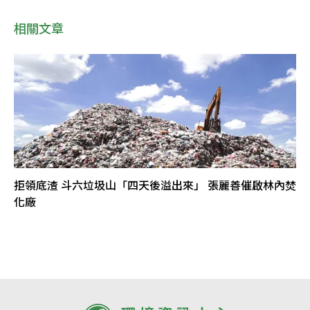
相關文章
拒領底渣 斗六垃圾山「四天後溢出來」 張麗善催啟林內焚
化廠