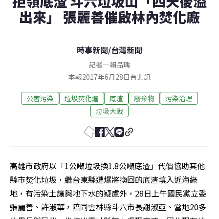
拒領底渣 斗六垃圾山「四天後溢
出來」 張麗善催啟林內焚化廠
時事新聞
/
台灣新聞
記者
—
賴品瑀
本報2017年6月28日台北訊
公害污染
垃圾焚化爐
底渣
廢棄物
污染治理
垃圾大戰
高雄市政府以「1公噸垃圾換1.8公噸底渣」代價協助其他
縣市焚化垃圾，繼台東縣遭爆將換回的底渣填入近海綠
地，有污染土讓與地下水的疑慮外，28日上午國民黨立委
張麗善、許淑華，陪同雲林縣斗六市長謝淑亞、當地20多