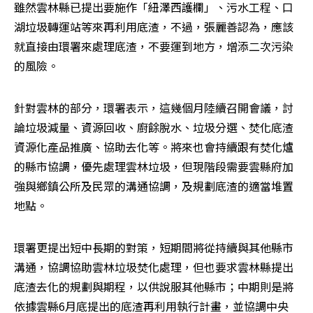
雖然雲林縣已提出要施作「紐澤西護欄」、污水工程、口
湖垃圾轉運站等來再利用底渣，不過，張麗善認為，應該
就直接由環署來處理底渣，不要運到地方，增添二次污染
的風險。
針對雲林的部分，環署表示，這幾個月陸續召開會議，討
論垃圾減量、資源回收、廚餘脫水、垃圾分選、焚化底渣
資源化產品推廣、協助去化等。將來也會持續跟有焚化爐
的縣市協調，優先處理雲林垃圾，但現階段需要雲縣府加
強與鄉鎮公所及民眾的溝通協調，及規劃底渣的適當堆置
地點。
環署更提出短中長期的對策，短期間將從持續與其他縣市
溝通，協調協助雲林垃圾焚化處理，但也要求雲林縣提出
底渣去化的規劃與期程，以供說服其他縣市；中期則是將
依據雲縣6月底提出的底渣再利用執行計畫，並協調中央