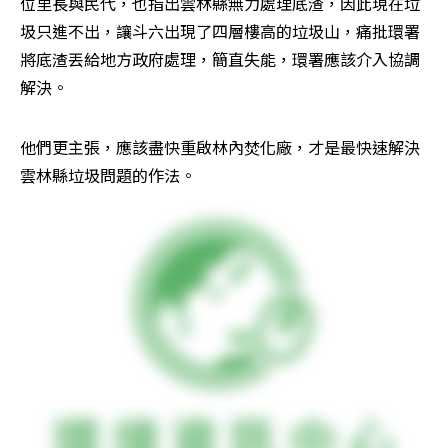
位里長與民代，也指出雲林縣無力處理底渣，因此現在垃
圾只進不出，讓斗六出現了四層樓高的垃圾山，痛批環署
將底渣丟給地方政府處理，簡直失能，環署應該介入協調
解決。
他們更主張，應該盡快重啟林內焚化廠，才是最快速解決
雲林縣垃圾問題的作法。