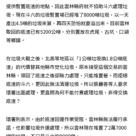
提供暫置底渣的地點，因此雲林縣府就不協助斗六處理垃
圾，現在斗六的垃圾暫置場已經堆了8000噸垃圾，以一天
產出4.5噸的垃圾來算，再四天恐怕就要溢出來。目前雲林
取回的底渣已有5200公噸，分別置放在虎尾、古坑、口湖
等鄉鎮。
在垃圾大戰之後，北高等地區以「1公噸垃圾換1.8公噸底
渣」的代價替其他縣市焚化垃圾，原本接受這個交易的雲
林縣，領回了底渣之後卻無力處理，只能堆置著。而拒絕
底渣的斗六，更因此無法清運垃圾。所以張麗善等人要求
環署出面處理，更直問為何不能付費處理垃圾，非得交換
底渣？
環署則表示，由於底渣回運作業受阻，雲林縣無法履行承
諾，也影響垃圾外運處理，所以雲林現在堆置了2萬7000