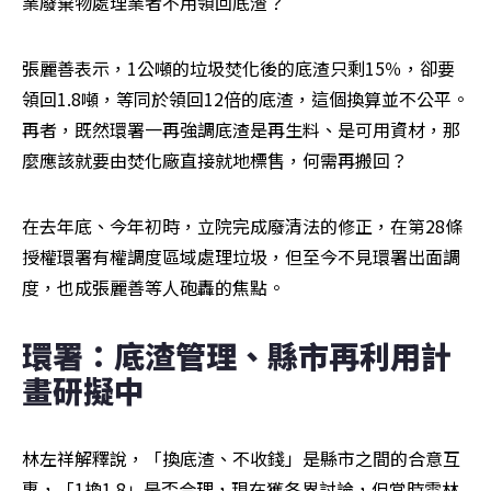
業廢棄物處理業者不用領回底渣？
張麗善表示，1公噸的垃圾焚化後的底渣只剩15％，卻要
領回1.8噸，等同於領回12倍的底渣，這個換算並不公平。
再者，既然環署一再強調底渣是再生料、是可用資材，那
麼應該就要由焚化廠直接就地標售，何需再搬回？
在去年底、今年初時，立院完成廢清法的修正，在第28條
授權環署有權調度區域處理垃圾，但至今不見環署出面調
度，也成張麗善等人砲轟的焦點。
環署：底渣管理、縣市再利用計
畫研擬中
林左祥解釋說，「換底渣、不收錢」是縣市之間的合意互
惠，「1換1.8」是否合理，現在獲各界討論，但當時雲林