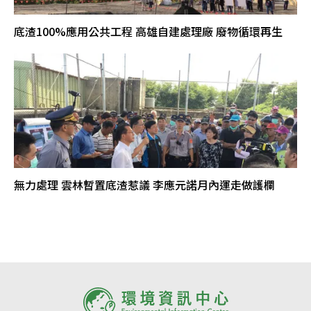
底渣100%應用公共工程 高雄自建處理廠 廢物循環再生
無力處理 雲林暫置底渣惹議 李應元諾月內運走做護欄