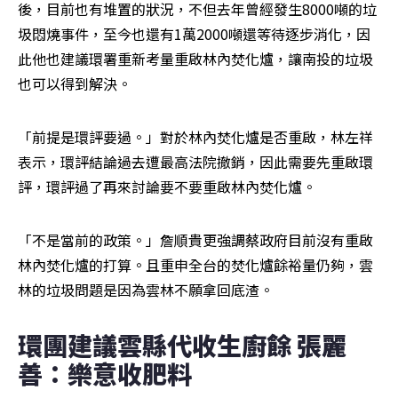
後，目前也有堆置的狀況，不但去年曾經發生8000噸的垃
圾悶燒事件，至今也還有1萬2000噸還等待逐步消化，因
此他也建議環署重新考量重啟林內焚化爐，讓南投的垃圾
也可以得到解決。
「前提是環評要過。」對於林內焚化爐是否重啟，林左祥
表示，環評結論過去遭最高法院撤銷，因此需要先重啟環
評，環評過了再來討論要不要重啟林內焚化爐。
「不是當前的政策。」詹順貴更強調蔡政府目前沒有重啟
林內焚化爐的打算。且重申全台的焚化爐餘裕量仍夠，雲
林的垃圾問題是因為雲林不願拿回底渣。
環團建議雲縣代收生廚餘 張麗
善：樂意收肥料