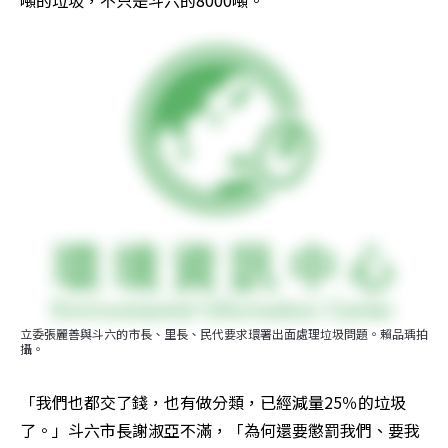
噸的垃圾，不只是斗六的8000噸。
立委張麗善與斗六的市長、里長、民代要求環署出面處理垃圾問題。賴品瑀拍
攝。
「我們也都交了錢，也有做分類，已經減量25％的垃圾
了。」斗六市長謝淑亞不滿，「為何還要懲罰我們、要我