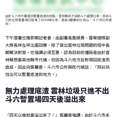
由於斗六市不願提供暫置底渣的地點，雲林縣府不協助斗六處理垃圾，目前斗
六的垃圾暫置場已經堆了8000噸垃圾，是高4層樓的垃圾山。斗六市公所提
供。
下午環署也隨即開記者會，由副署長詹順貴、督察總隊副
大隊長林左祥出面回應，除了提出雲林垃圾問題的短中長
期解決對策，也強調必須互惠，認為目前的僵局是由於雲
林縣想要其他縣市代燒，但因為斗六地方反對領回底渣而
造成，因此向張麗善、斗六市公所與民代喊話：「拜託快
找出可以暫置底渣的地方。」
無力處理底渣 雲林垃圾只進不出 
斗六暫置場四天後溢出來
「四天以後就要溢出來了！」張麗善強調，由於斗六市未