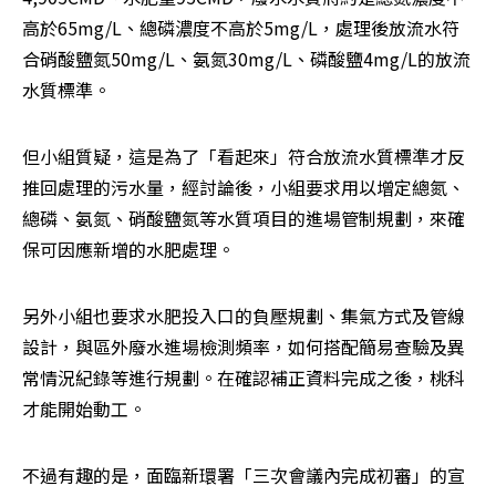
高於65mg/L、總磷濃度不高於5mg/L，處理後放流水符
合硝酸鹽氮50mg/L、氨氮30mg/L、磷酸鹽4mg/L的放流
水質標準。
但小組質疑，這是為了「看起來」符合放流水質標準才反
推回處理的污水量，經討論後，小組要求用以增定總氮、
總磷、氨氮、硝酸鹽氮等水質項目的進場管制規劃，來確
保可因應新增的水肥處理。
另外小組也要求水肥投入口的負壓規劃、集氣方式及管線
設計，與區外廢水進場檢測頻率，如何搭配簡易查驗及異
常情況紀錄等進行規劃。在確認補正資料完成之後，桃科
才能開始動工。
不過有趣的是，面臨新環署「三次會議內完成初審」的宣