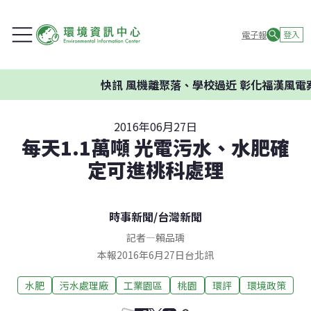
電子報
登入
快訊
風機離聚落、學校過近 彰化福漢風電案
2016年06月27日
每天1.1萬噸 光電污水、水肥確
定可進桃科處理
時事新聞
/
台灣新聞
記者
—
賴品瑀
本報2016年6月27日台北訊
水肥
污水處理廠
工業園區
桃園
環評
環境政策