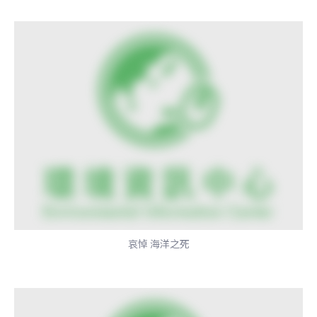
哀悼 海洋之死