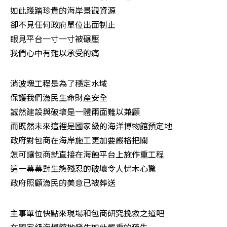
如此踐踏珍貴的海岸景觀資源 

卻不見任何政府單位出面制止 

眼見平台一寸一寸被碾壓 

我們心中有難以承受的痛 
消波塊工程是為了穩定水域 

保護我們漁民生命財產安全 

誠然建設與破壞是一體兩面難以兼顧 

而既然未來這裡是國家級的海洋博物館預定地 

政府對包商在海岸施工更加要嚴格把關 

怎可讓包商就直接在海蝕平台上施作重工程 

這一幕幕對生態殘忍的破壞令人怵木心驚 

政府照顧漁民的美意已被葬送 
主事單位快點來現場和包商研究挽救之道吧 

在國家級海博館地發生如此嚴重的疏失 
