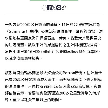
一艘裝載200萬公升燃油的油輪，11日於菲律賓吉馬拉斯
（Guimaras）島附近發生沉船漏油事件，鄰近的漁場、潛
水聖地甚至國家海洋保護區無一倖免，皆受大片黏稠惡臭
的油污覆蓋，數以千計的岸邊居民之生計同樣飽受威脅。
清理小組已於16日極力遏止油污範圍再擴及其他海岸線，
以減少漁民漁獲損失。
該艘沉沒油輪為菲國最大煉油公司Petron所有，估計至今
已有20萬公升燃料油流入海中。面對這場東南亞最大規模
的漏油事件，吉馬拉斯省府已公告污染區域為災區，官員
評估後表示，若要能完全清理過200多公里受污染的海岸
線，至少得耗費三年以上的時間。