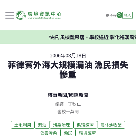
電子報
登入
快訊
風機離聚落、學校過近 彰化福漢風
2006年08月18日
菲律賓外海大規模漏油 漁民損失
慘重
時事新聞
/
國際新聞
編譯
—
丁秋仁
審校
—
莫聞
土地利用
漏油
污染治理
循環經濟
農林漁牧業
公害污染
漁民
環境經濟