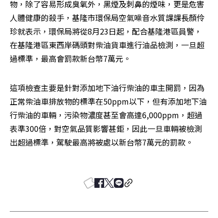
物，除了容易形成臭氧外，黑煙及刺鼻的煙味，更是危害
人體健康的殺手，基隆市環保局空氣噪音水質課課長顏伶
珍就表示，環保局將從8月23日起，配合基隆港區員警，
在基隆港區東西岸碼頭對柴油貨車進行油品檢測，一旦超
過標準，最高會罰款新台幣7萬元。
這項檢查主要是針對添加地下油行柴油的車主開罰，因為
正常柴油車排放物的標準在50ppm以下，但有添加地下油
行柴油的車輛，污染物濃度甚至會高達6,000ppm，超過
表準300倍，對空氣品質影響甚鉅，因此一旦車輛被檢測
出超過標準，駕駛最高將被處以新台幣7萬元的罰款。 
