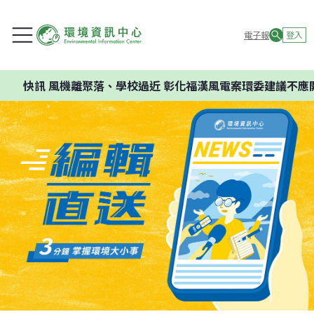
電子報
登入
快訊
風機離聚落、學校過近 彰化福漢風電案環委建議不應開