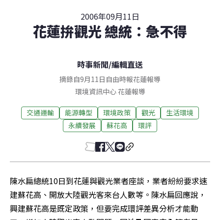
2006年09月11日
花蓮拚觀光 總統：急不得
時事新聞
/
編輯直送
摘錄自9月11日自由時報花蓮報導
環境資訊中心
花蓮
報導
交通運輸
能源轉型
環境政策
觀光
生活環境
永續發展
蘇花高
環評
陳水扁總統10日到花蓮與觀光業者座談，業者紛紛要求速
建蘇花高、開放大陸觀光客來台人數等。陳水扁回應說，
興建蘇花高是既定政策，但要完成環評差異分析才能動