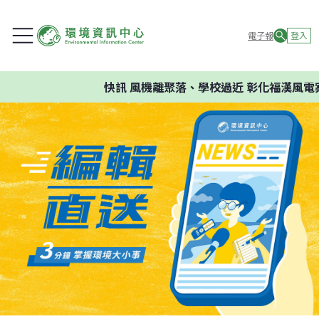
電子報
登入
快訊
風機離聚落、學校過近 彰化福漢風電案