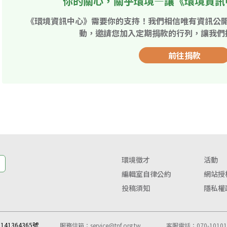
你的關心，關乎環境—讓《環境資訊
《環境資訊中心》需要你的支持！我們相信唯有資訊公
動，邀請您加入定期捐款的行列，讓我們
前往捐款
環境徵才
活動
編輯室自律公約
網站授
投稿須知
隱私權
41364365號
服務信箱：
service@tnf.org.tw
客服電話：070-10101-