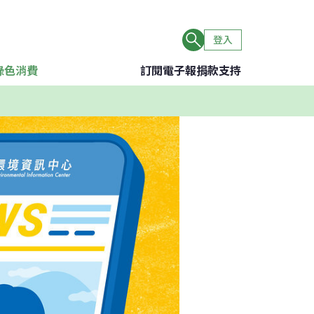
登入
綠色消費
訂閱電子報
捐款支持