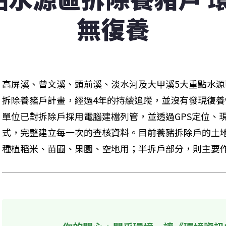
無復養
高屏溪、曾文溪、頭前溪、淡水河及大甲溪5大重點水源區
拆除養豬戶計畫，經過4年的持續追蹤，並沒有發現復
單位已對拆除戶採用電腦建檔列管，並透過GPS定位、
式，完整建立每一次的查核資料。目前養豬拆除戶的土
種植稻米、苗圃、果園、空地用；半拆戶部分，則主要