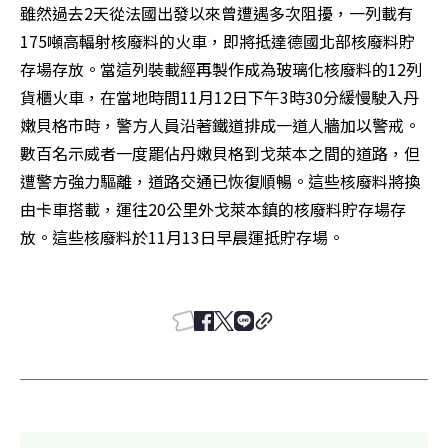
雖然過去2天從法國出發以來曾遭遇多次阻擾，一列載有
175噸高輻射核廢料的火車，即將抵達德國北部核廢料貯
存場存放。當這列裝載經再製作成為玻璃化核廢料的12列
貨櫃火車，在當地時間11月12日下午3時30分緩慢駛入丹
嫩貝格市時，警方人員沿著鐵道排成一道人牆加以警戒。
數百名示威者一度罷佔丹嫩貝格到戈萊本之間的道路，但
遭警方強力驅離，道路交通已恢復順暢。這些核廢料將換
由卡車搭載，運往20公里外戈萊本鎮的核廢料貯存場存
放。這些核廢料於11月13日早晨運抵貯存場。
