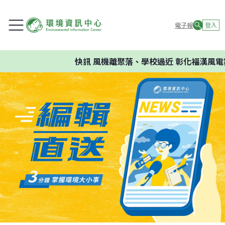
電子報
登入
快訊
風機離聚落、學校過近 彰化福漢風電