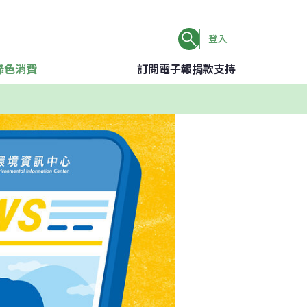
登入
綠色消費
訂閱電子報
捐款支持