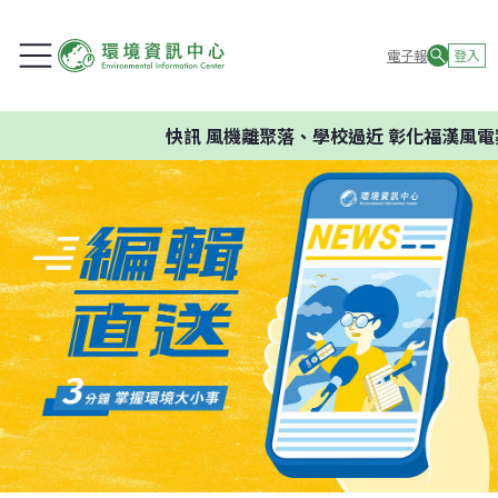
電子報
登入
快訊
風機離聚落、學校過近 彰化福漢風電