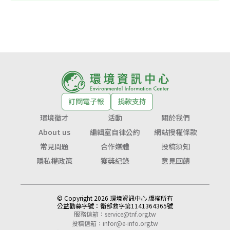
訂閱電子報
捐款支持
環境徵才
活動
關於我們
About us
編輯室自律公約
網站授權條款
常見問題
合作媒體
投稿須知
隱私權政策
獲獎紀錄
意見回饋
© Copyright 2026 環境資訊中心 版權所有
公益勸募字號：
衛部救字第1141364365號
服務信箱：
service@tnf.org.tw
投稿信箱：
infor@e-info.org.tw