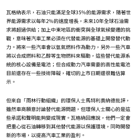
瓦格納表示，石油只能滿足全球35％的能源需求，隨著世
界能源需求以每年2％的速度增長，未來10年全球石油需
求將超過供給；加上中東地區的衝突與全球氣候變遷的挑
戰，意味著汽車工業必須在代替能源的基礎上開發替代動
力。將來一些汽車會以氫氣燃料作為動力，另外一些汽車
將以合成燃料和乙醇等生物燃料來驅動，這些替代能源系
統的核心設備是電池；但合成動力汽車需要的高性能電池
目前還存在一些技術障礙，確切的上市日期還很難估算
示。
但來自「雨林行動組織」的環保人士馬特利奧納德批評，
雖然車商願意討論替代能源問題，但環保人士關心的是這
些承諾和聲明能夠變成現實。瓦格納回應說，他們一定會
把重心從石油轉移到其他替代能源以保護環境，同時開發
新的市場，以提高汽車工業的盈利。 