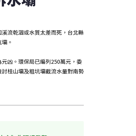
因溪流乾涸或水質太差而死，台北縣
坑壩。
元凶。環保局已編列250萬元，委
檢討桂山壩及粗坑壩截流水量對南勢