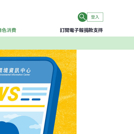
登入
綠色消費
訂閱電子報
捐款支持