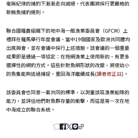
毫無紀律的捕釣下漸漸走向滅絕，代表團將採行更嚴格的
新鮪魚捕釣規則。
聯合國糧農組織下的地中海一般漁業委員會（GFCM）上
禮拜在羅馬舉行年度會議，當中19個國家及歐洲共同體均
出席與會，並在會議中採行上述措施。該會議的一個重要
成果即是通過一項協定：在拖網漁業上使用新的、有更多
選擇性的網釣方式。這些針對魚網形狀的改變，將使幼小
的魚隻能夠逃過捕捉，重回海洋繼續成長(
讀者修正註
)。
該委員會也同意一套共同的標準，以測量該區漁業船隊的
能力，並評估他們對魚群存量的衝擊，而這是第一次在地
中海成立的聯合系統。