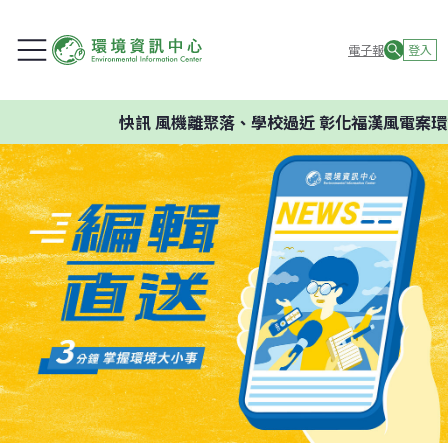
電子報
登入
快訊
風機離聚落、學校過近 彰化福漢風電案環