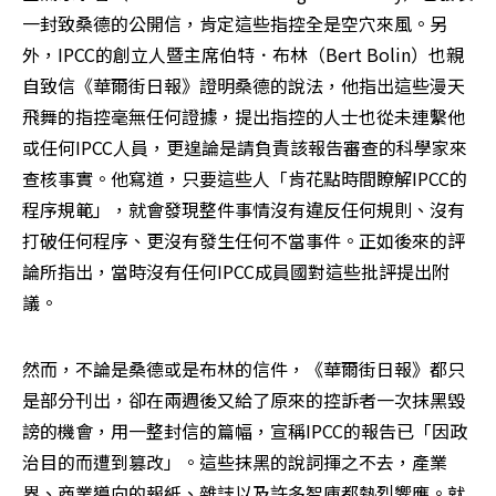
一封致桑德的公開信，肯定這些指控全是空穴來風。另
外，IPCC的創立人暨主席伯特．布林（Bert Bolin）也親
自致信《華爾街日報》證明桑德的說法，他指出這些漫天
飛舞的指控毫無任何證據，提出指控的人士也從未連繫他
或任何IPCC人員，更遑論是請負責該報告審查的科學家來
查核事實。他寫道，只要這些人「肯花點時間瞭解IPCC的
程序規範」，就會發現整件事情沒有違反任何規則、沒有
打破任何程序、更沒有發生任何不當事件。正如後來的評
論所指出，當時沒有任何IPCC成員國對這些批評提出附
議。
然而，不論是桑德或是布林的信件，《華爾街日報》都只
是部分刊出，卻在兩週後又給了原來的控訴者一次抹黑毀
謗的機會，用一整封信的篇幅，宣稱IPCC的報告已「因政
治目的而遭到篡改」。這些抹黑的說詞揮之不去，產業
界、商業導向的報紙、雜誌以及許多智庫都熱烈響應。就