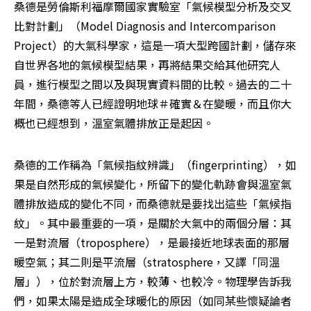
桑德是勞倫斯利福摩爾國家實驗室「氣候模型分析及交叉
比對計劃」（Model Diagnosis and Intercomparison 
Project）的大氣科學家，這是一項大型跨國計劃，儲存來
自世界各地的氣候模型結果，再將結果交給其他研究人
員，進行模型之間以及與現實資料間的比較。過去的二十
年間，桑德等人已經證明地球＃確實＆在變暖，而且你大
概也已經想到，溫室氣體排放正是起因。
桑德的工作稱為「氣候指紋辨識」（fingerprinting），如
果是自然形成的氣候變化，所留下的變化軌跡會與溫室氣
體排放造成的變化不同，而桑德就是要找出這些「氣候指
紋」。其中最重要的一項，是關於大氣中的兩個分層：其
一是對流層（troposphere），是最接近地球表面的那層
暖空氣；其二則是平流層（stratosphere，又譯「同溫
層」），位於對流層上方，較薄、也較冷。物理學告訴我
們，如果太陽是造成全球暖化的原因（如同某些懷疑論者