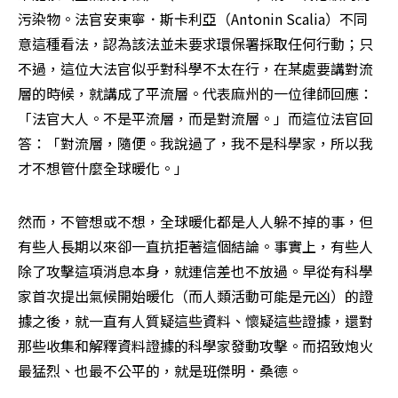
污染物。法官安東寧．斯卡利亞（Antonin Scalia）不同
意這種看法，認為該法並未要求環保署採取任何行動；只
不過，這位大法官似乎對科學不太在行，在某處要講對流
層的時候，就講成了平流層。代表麻州的一位律師回應：
「法官大人。不是平流層，而是對流層。」而這位法官回
答：「對流層，隨便。我說過了，我不是科學家，所以我
才不想管什麼全球暖化。」
然而，不管想或不想，全球暖化都是人人躲不掉的事，但
有些人長期以來卻一直抗拒著這個結論。事實上，有些人
除了攻擊這項消息本身，就連信差也不放過。早從有科學
家首次提出氣候開始暖化（而人類活動可能是元凶）的證
據之後，就一直有人質疑這些資料、懷疑這些證據，還對
那些收集和解釋資料證據的科學家發動攻擊。而招致炮火
最猛烈、也最不公平的，就是班傑明．桑德。