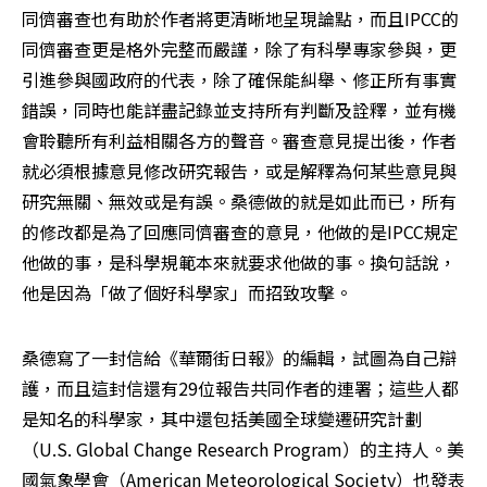
同儕審查也有助於作者將更清晰地呈現論點，而且IPCC的
同儕審查更是格外完整而嚴謹，除了有科學專家參與，更
引進參與國政府的代表，除了確保能糾舉、修正所有事實
錯誤，同時也能詳盡記錄並支持所有判斷及詮釋，並有機
會聆聽所有利益相關各方的聲音。審查意見提出後，作者
就必須根據意見修改研究報告，或是解釋為何某些意見與
研究無關、無效或是有誤。桑德做的就是如此而已，所有
的修改都是為了回應同儕審查的意見，他做的是IPCC規定
他做的事，是科學規範本來就要求他做的事。換句話說，
他是因為「做了個好科學家」而招致攻擊。
桑德寫了一封信給《華爾街日報》的編輯，試圖為自己辯
護，而且這封信還有29位報告共同作者的連署；這些人都
是知名的科學家，其中還包括美國全球變遷研究計劃
（U.S. Global Change Research Program）的主持人。美
國氣象學會（American Meteorological Society）也發表