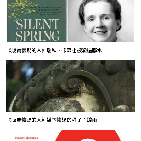
《販賣懷疑的人》瑞秋‧卡森也被潑過髒水
《販賣懷疑的人》播下懷疑的種子：酸雨