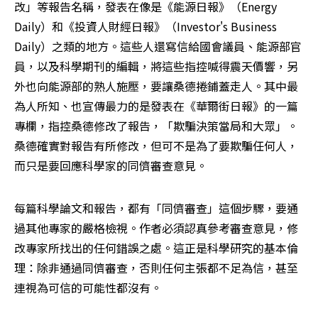
改」等報告名稱，發表在像是《能源日報》（Energy 
Daily）和《投資人財經日報》（Investor's Business 
Daily）之類的地方。這些人還寫信給國會議員、能源部官
員，以及科學期刊的編輯，將這些指控喊得震天價響，另
外也向能源部的熟人施壓，要讓桑德捲鋪蓋走人。其中最
為人所知、也宣傳最力的是發表在《華爾街日報》的一篇
專欄，指控桑德修改了報告，「欺騙決策當局和大眾」。
桑德確實對報告有所修改，但可不是為了要欺騙任何人，
而只是要回應科學家的同儕審查意見。
每篇科學論文和報告，都有「同儕審查」這個步驟，要通
過其他專家的嚴格檢視。作者必須認真參考審查意見，修
改專家所找出的任何錯誤之處。這正是科學研究的基本倫
理：除非通過同儕審查，否則任何主張都不足為信，甚至
連視為可信的可能性都沒有。