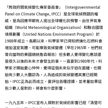
「跨政府間氣候變化專家委員會」（Intergovernmental 
Panel on Climate Change, IPCC）是全球氣候問題的權
威，是為回應早期有人提出全球暖化的預警，由世界氣象
組織（World Meteorological Organization）和聯合國環
境規劃署（United Nations Environment Program）於
1988年成立。長期以來，科學家早已得知燃燒化石燃料會
增加溫室氣體、可能導致氣候變遷（早在1965年，他們就
曾向當時的美國總統詹森報告）但多數人覺得變化應該還
是很久以後的未來才會發生的事。一直要到1980年代，科
學家才開始憂心忡忡，覺得這個未來似乎迫在眉睫，也開
始有少數人大膽認為，人為造成的氣候變遷其實已經開
始。IPCC正為此而成立，要評估各種證據，並考量如果這
些少數人是對的，將會有什麼影響。
一九九五年，IPCC宣布人類對於氣候的影響已經「清楚可