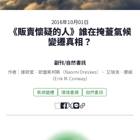
2016年10月01日
《販賣懷疑的人》誰在掩蓋氣候
變遷真相？
副刊
/
自然書訊
作者：娜歐蜜．歐蕾斯柯斯（Naomi Oreskes）、 艾瑞克．康威
（Erik M. Conway）
氣候變遷
環境書摘
自然書訊