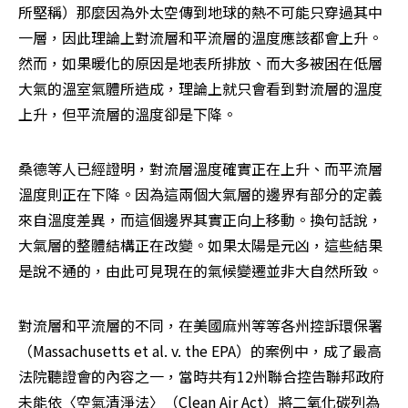
所堅稱）那麼因為外太空傳到地球的熱不可能只穿過其中
一層，因此理論上對流層和平流層的溫度應該都會上升。
然而，如果暖化的原因是地表所排放、而大多被困在低層
大氣的溫室氣體所造成，理論上就只會看到對流層的溫度
上升，但平流層的溫度卻是下降。
桑德等人已經證明，對流層溫度確實正在上升、而平流層
溫度則正在下降。因為這兩個大氣層的邊界有部分的定義
來自溫度差異，而這個邊界其實正向上移動。換句話說，
大氣層的整體結構正在改變。如果太陽是元凶，這些結果
是說不通的，由此可見現在的氣候變遷並非大自然所致。
對流層和平流層的不同，在美國麻州等等各州控訴環保署
（Massachusetts et al. v. the EPA）的案例中，成了最高
法院聽證會的內容之一，當時共有12州聯合控告聯邦政府
未能依〈空氣清淨法〉（Clean Air Act）將二氧化碳列為