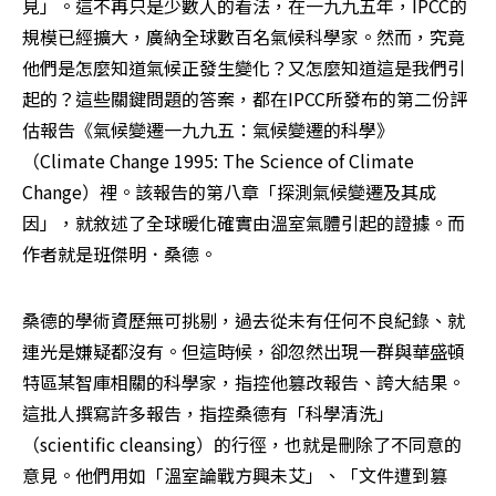
見」。這不再只是少數人的看法，在一九九五年，IPCC的
規模已經擴大，廣納全球數百名氣候科學家。然而，究竟
他們是怎麼知道氣候正發生變化？又怎麼知道這是我們引
起的？這些關鍵問題的答案，都在IPCC所發布的第二份評
估報告《氣候變遷一九九五：氣候變遷的科學》
（Climate Change 1995: The Science of Climate 
Change）裡。該報告的第八章「探測氣候變遷及其成
因」，就敘述了全球暖化確實由溫室氣體引起的證據。而
作者就是班傑明．桑德。
桑德的學術資歷無可挑剔，過去從未有任何不良紀錄、就
連光是嫌疑都沒有。但這時候，卻忽然出現一群與華盛頓
特區某智庫相關的科學家，指控他篡改報告、誇大結果。
這批人撰寫許多報告，指控桑德有「科學清洗」
（scientific cleansing）的行徑，也就是刪除了不同意的
意見。他們用如「溫室論戰方興未艾」、「文件遭到篡