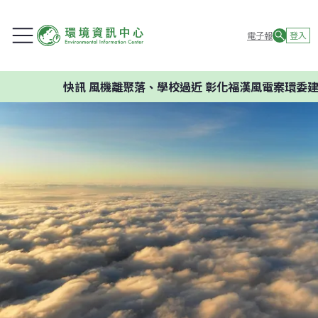
電子報
登入
快訊
風機離聚落、學校過近 彰化福漢風電案環委建議不