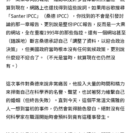
算到現在，網路上也還找得到這些說詞。如果用谷歌搜尋
「Santer IPCC」（桑德 IPCC），你找到的不會是引發討
論的那一章報告、更別說是整份IPCC報告，反而是一大票
的網站，全在重複1995年的那些指控。還有一個網站甚至
（錯誤地）斷言桑德承認自己「調整了資料，以迎合政治
決策」，但美國政府當時根本沒有任何氣候政策，更別說
什麼迎不迎合了。（不光是當時，就算現在也仍然沒
有。）
這次事件對桑德來說非常痛苦，他投入大量的時間和精力
來捍衛自己在科學界的名譽、聲望，也試著努力維繫自己
的婚姻（但終告失敗）。直到今天，這個平常溫文儒雅的
人一想到當初的事件，仍然會氣得臉色發白。絕對沒有任
何科學家在職涯開始時會預料到竟有這種事發生。