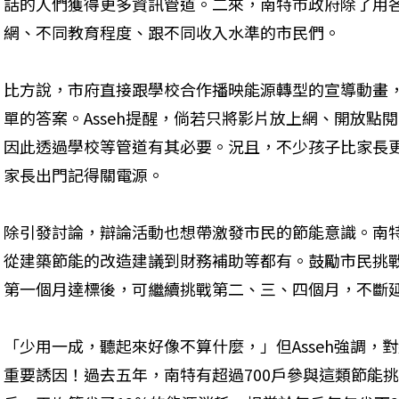
話的人們獲得更多資訊管道。二來，南特市政府除了用
網、不同教育程度、跟不同收入水準的市民們。
比方說，市府直接跟學校合作播映能源轉型的宣導動畫
單的答案。Asseh提醒，倘若只將影片放上網、開放點
因此透過學校等管道有其必要。況且，不少孩子比家長
家長出門記得關電源。
除引發討論，辯論活動也想帶激發市民的節能意識。南
從建築節能的改造建議到財務補助等都有。鼓勵市民挑
第一個月達標後，可繼續挑戰第二、三、四個月，不斷
「少用一成，聽起來好像不算什麼，」但Asseh強調，
重要誘因！過去五年，南特有超過700戶參與這類節能挑戰，