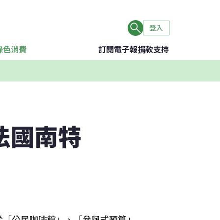
登入
綠色消費
訂閱電子報
捐款支持
法國南特
從「公民咖啡館」、「參與式預算」