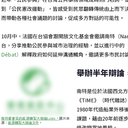
到「公民憲改運動」，皆感受到民眾翻轉傳統由上而下
而帶動各種社會議題的討論，促成多方對話的可能性。
10月中，法國在台協會跟開放文化基金會邀請南特（Nan
台，分享推動公民參與城市治理的經驗，並以進行中的
Débat）
解釋政府如何延伸溝通觸角，邀請更多市民討
舉辦半年辯論
南特是位於法國西北方
《TIME》（時代雜
1980年代造船業外
課題，藉由20年前逐
南特都會區的能源轉型大辯論Logo。
圖片來
源：
能源轉型大辯論文件
。
慢改變當地風貌。