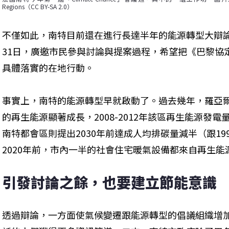
Regions（CC BY-SA 2.0）
不僅如此，南特目前還在進行長達半年的能源轉型大辯論
31日，廣邀市民參與討論與提案過程，希望把《巴黎協
具體落實的在地行動。
事實上，南特的能源轉型早就啟動了。過去幾年，羅亞爾河下游省份
的再生能源顯著成長，2008-2012年該區再生能源發電
南特都會區則提出2030年前達成人均排碳量減半（跟1
2020年前，市內一半的社會住宅暖氣設備都來自再生能
引發討論之餘，也要建立節能意識
透過辯論，一方面使氣候變遷跟能源轉型的倡議組織增