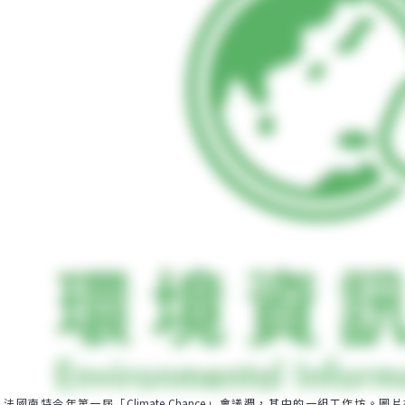
法國南特今年第一屆「Climate Chance」會議週，其中的一組工作坊。圖片來源：CPMR - C