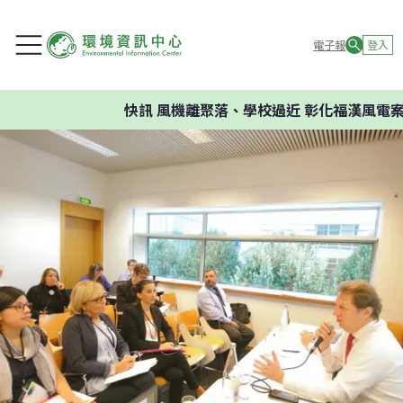
電子報
登入
快訊
風機離聚落、學校過近 彰化福漢風電案環