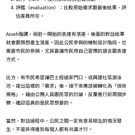
評鑑（evaluation）：比較原始需求跟最後結果，評
估差異所在。
Asseh強調，倘若一開始的表達有落差，後面的對話結果
就會跟預想產生落差。因此公民參與的機制設計階段，也
需要市民的參與，尤其要讓市民用自己習慣的語言跟表達
方式。
比方，有市民希望讓巴士經過家門口、或興建社區游泳
池。提出這樣的「需求」後，接下來應該被轉化為「技術
規格」，藉由公務人員跟民眾的討論，反覆進行前兩個步
驟，確認這真的是民眾想要的。
當然，對話過程中，公民之間一定有意見相左的情況發
生，不是非得達到每個人都有共識才行。