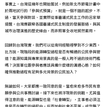
事實上，台灣這幾年也開始嘗試，例如新北市節電計畫中
於兩地試行的「參與式預算」，就是一個不錯的起步。不
過，當天參與對談、並實際從事審議式民主工作的呂家華
提醒，台灣應觀察各國審議式民主制度的發展脈絡，與其
城市治理演進的歷史緣由，而非照單全收地貿然套用。
回歸到台灣現實，我們可以從南特經驗裡學到不少東西。
比方說，現階段的能源轉型過程是否有暢通的公民參與管
道？能源知識與專業背景真的是一般人跨不過的技術門檻
嗎？決策單位跟參與者應該具備什麼樣的溝通心態？如何
確保推動過程有足夠多元背景的公民加入？
無論如何，大家都應一致同意的是，當愈來愈多市民有意
願參與公共事務討論，接下來也將浮現新的挑戰。尤其值
得注意的是，能源轉型也是「社會轉型」，主事者必須注
意是否在轉型的過程中，反而加劇社會不平等，或忽略了