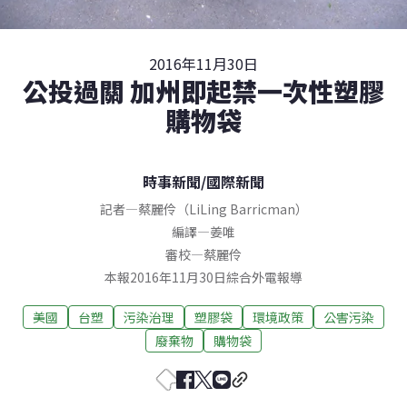
2016年11月30日
公投過關 加州即起禁一次性塑膠
購物袋
時事新聞
/
國際新聞
記者
—
蔡麗伶（LiLing Barricman）
編譯
—
姜唯
審校
—
蔡麗伶
本報2016年11月30日綜合外電報導
美國
台塑
污染治理
塑膠袋
環境政策
公害污染
廢棄物
購物袋