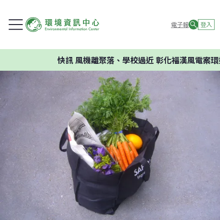
電子報
登入
快訊
風機離聚落、學校過近 彰化福漢風電案環委建