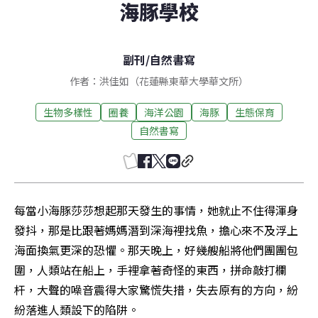
海豚學校
副刊
/
自然書寫
作者：洪佳如（花蓮縣東華大學華文所）
生物多樣性
圈養
海洋公園
海豚
生態保育
自然書寫
每當小海豚莎莎想起那天發生的事情，她就止不住得渾身
發抖，那是比跟著媽媽潛到深海裡找魚，擔心來不及浮上
海面換氣更深的恐懼。那天晚上，好幾艘船將他們團團包
圍，人類站在船上，手裡拿著奇怪的東西，拼命敲打欄
杆，大聲的噪音震得大家驚慌失措，失去原有的方向，紛
紛落進人類設下的陷阱。