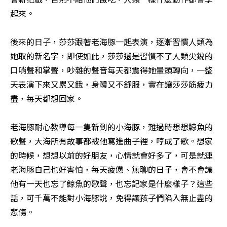
起來。

後來的日子，莎莎跟著老海豚一起表演，逐漸習慣人類為
她取的新名字，即使如此，莎莎還是習慣不了人類尖銳的
口哨聲和掌聲，吵雜的聲音每天都震得她暈頭轉向，一整
天表演下來又累又餓，身體又不舒服，實在讓莎莎筋疲力
盡，每天都想回家。

老海豚耐心教導每一隻新到的小海豚，難過時想想鯨魚的
歌聲，大海所有故事都被他寫進曲子裡，哼成了歌。想家
的時候，想想以前的好朋友，心情就會好多了，可是就連
老海豚自己也好害怕，每天疲憊、無聊的日子，會不會讓
他有一天也忘了鯨魚的歌聲，也忘記家是什麼樣子？這些
話，可千萬不能對小海豚說，免得讓孩子們陷入無止盡的
悲傷。
