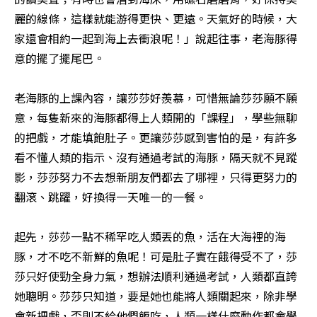
麗的線條，這樣就能游得更快、更遠。天氣好的時候，大
家還會相約一起到海上去衝浪呢！」說起往事，老海豚得
意的擺了擺尾巴。

老海豚的上課內容，讓莎莎好羨慕，可惜無論莎莎願不願
意，每隻新來的海豚都得上人類開的「課程」，學些無聊
的把戲，才能填飽肚子。更讓莎莎感到害怕的是，有許多
看不懂人類的指示、沒有通過考試的海豚，隔天就不見蹤
影，莎莎努力不去想新朋友們都去了哪裡，只得更努力的
翻滾、跳躍，好換得一天唯一的一餐。

起先，莎莎一點不稀罕吃人類丟的魚，活在大海裡的海
豚，才不吃不新鮮的魚呢！可是肚子實在餓得受不了，莎
莎只好使勁全身力氣，想辦法順利通過考試，人類都直誇
她聰明。莎莎只知道，要是她也能將人類關起來，除非學
會新把戲，否則不給他們飯吃，人類一樣什麼動作都會學