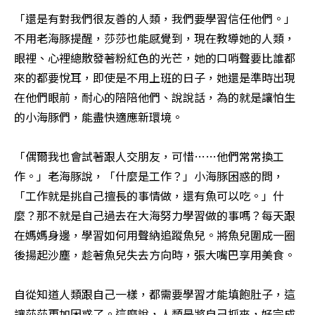
「還是有對我們很友善的人類，我們要學習信任他們。」
不用老海豚提醒，莎莎也能感覺到，現在教導她的人類，
眼裡、心裡總散發著粉紅色的光芒，她的口哨聲要比誰都
來的都要悅耳，即使是不用上班的日子，她還是準時出現
在他們眼前，耐心的陪陪他們、說說話，為的就是讓怕生
的小海豚們，能盡快適應新環境。

「偶爾我也會試著跟人交朋友，可惜……他們常常換工
作。」老海豚說，「什麼是工作？」小海豚困惑的問，
「工作就是挑自己擅長的事情做，還有魚可以吃。」什
麼？那不就是自己過去在大海努力學習做的事嗎？每天跟
在媽媽身邊，學習如何用聲納追蹤魚兒。將魚兒圍成一圈
後揚起沙塵，趁著魚兒失去方向時，張大嘴巴享用美食。

自從知道人類跟自己一樣，都需要學習才能填飽肚子，這
讓莎莎更加困惑了。這麼說，人類是將自己抓來，好完成