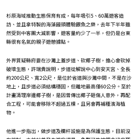
杉原海域推動生態保育有成，每年吸引5、60萬遊客造
訪、並且拿特製的海藻饅頭體驗餵魚之樂，去年下半年雖
然受到中客團大減影響，遊客量約少了一半，但仍是台東
縣很有名氣的親子遊憩據點。
外界質疑縣府要在沙灘上蓋步道、砍椰子樹，擔心會砍掉
破壞生態，許瑞貴說明，步道從解說中心到安天宮、全長
約200公尺、寬2公尺，是位於省道與沙灘中間，不是在沙
地上，且步道必須結構穩固，但離地最高僅60公分。至於
計畫清理岸邊椰子樹，是因曾傳出椰子砸傷人意外，再配
合工程，可能會移除不超過五棵，且另會再補種濱海植
物。
他進一步指出，做步道及欄杆設施是為保護生態，目前沒