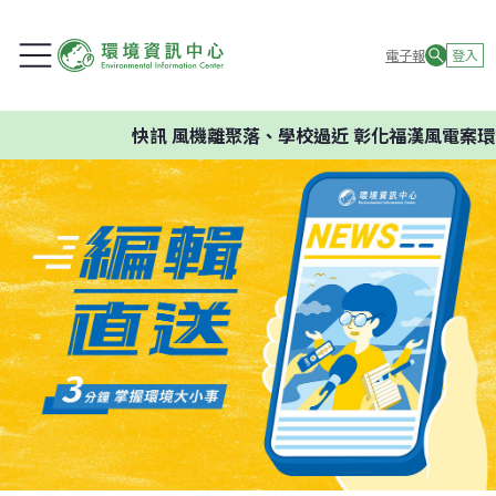
電子報
登入
快訊
風機離聚落、學校過近 彰化福漢風電案環