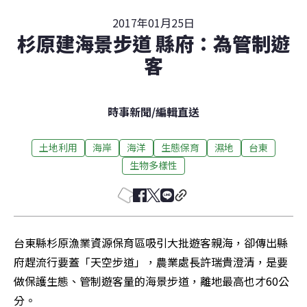
2017年01月25日
杉原建海景步道 縣府：為管制遊
客
時事新聞
/
編輯直送
土地利用
海岸
海洋
生態保育
濕地
台東
生物多樣性
台東縣杉原漁業資源保育區吸引大批遊客親海，卻傳出縣
府趕流行要蓋「天空步道」，農業處長許瑞貴澄清，是要
做保護生態、管制遊客量的海景步道，離地最高也才60公
分。